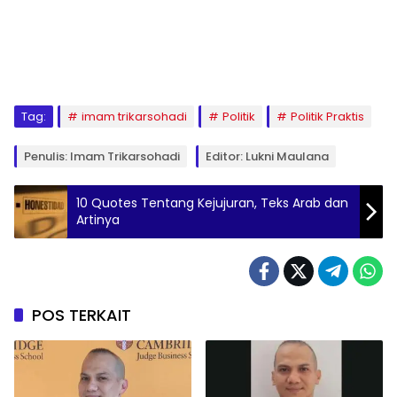
Tag:
imam trikarsohadi
Politik
Politik Praktis
Penulis: Imam Trikarsohadi
Editor: Lukni Maulana
10 Quotes Tentang Kejujuran, Teks Arab dan
Artinya
POS TERKAIT