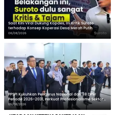
Saat Kini Viral Dukung Kopdes, Ini Kritik Suroto
terhadap Konsep Koperasi Desa Merah Putih
06/08/2026
PPSPI Kukuhkan Pengurus Nasional dan 38 DPW
Periode 2026–2031, Perkuat Profesionalisme Sektor
Publik
05/08/2026