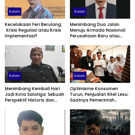
Kolom
Kolom
Kecelakaan Feri Berulang:
Menimbang Dua Jalan
Krisis Regulasi atau Krisis
Menuju Armada Nasional:
Implementasi?
Perusahaan Baru atau
Fondasi Maritime ID?
Kolom
Kolom
Menimbang Kembali Hari
Optimisme Konsumen
Jadi Kota Salatiga: Sebuah
Turun, Penjualan Ritel Lesu:
Perspektif Historis dan
Saatnya Pemerintah
Administratif
Berhenti Beralasan dan
Fokus Membenahi Ekonomi
Domestik