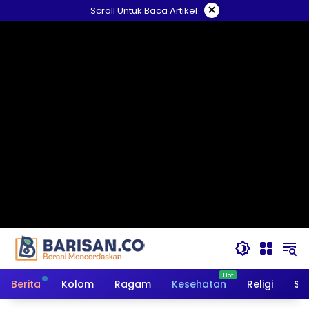
Langsung
×
Scroll Untuk Baca Artikel
ke
konten
Berita
Kolom
Ragam
Kesehatan
Religi
So