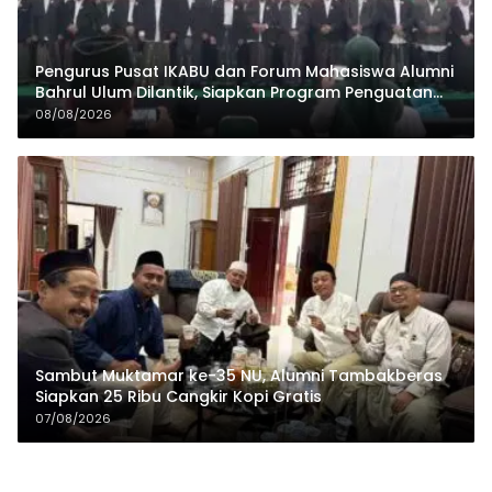
Pengurus Pusat IKABU dan Forum Mahasiswa Alumni
Bahrul Ulum Dilantik, Siapkan Program Penguatan
Organisasi dan Ekonomi
08/08/2026
Sambut Muktamar ke-35 NU, Alumni Tambakberas
Siapkan 25 Ribu Cangkir Kopi Gratis
07/08/2026