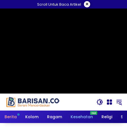
Langsung
×
Scroll Untuk Baca Artikel
ke
konten
Berita
Kolom
Ragam
Kesehatan
Religi
So