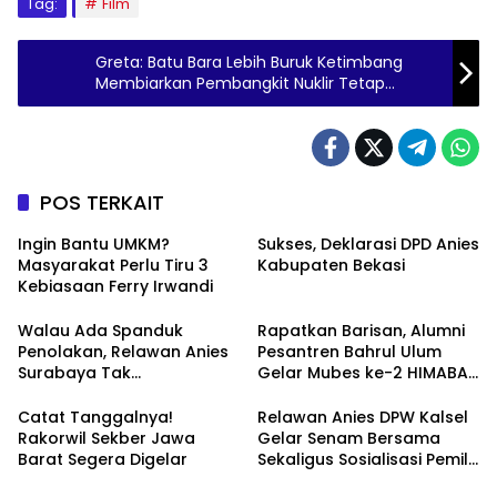
Tag:
Film
Greta: Batu Bara Lebih Buruk Ketimbang
Membiarkan Pembangkit Nuklir Tetap
Menyala
POS TERKAIT
Ingin Bantu UMKM?
Sukses, Deklarasi DPD Anies
Masyarakat Perlu Tiru 3
Kabupaten Bekasi
Kebiasaan Ferry Irwandi
Walau Ada Spanduk
Rapatkan Barisan, Alumni
Penolakan, Relawan Anies
Pesantren Bahrul Ulum
Surabaya Tak
Gelar Mubes ke-2 HIMABAS
Tergoyahkan
dan Bentuk IKABU
Semarang
Catat Tanggalnya!
Relawan Anies DPW Kalsel
Rakorwil Sekber Jawa
Gelar Senam Bersama
Barat Segera Digelar
Sekaligus Sosialisasi Pemilu
2024