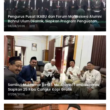
Pengurus Pusat IKABU dan Forum Mahasiswa Alumni
Bahrul Ulum Dilantik, Siapkan Program Penguatan
Organisasi dan Ekonomi
08/08/2026
Sambut Muktamar ke-35 NU, Alumni Tambakberas
Siapkan 25 Ribu Cangkir Kopi Gratis
07/08/2026