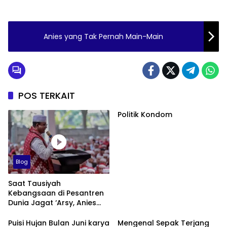
Anies yang Tak Pernah Main-Main
POS TERKAIT
Politik Kondom
Blog
Saat Tausiyah
Kebangsaan di Pesantren
Dunia Jagat ‘Arsy, Anies
Mendapat Jimat dan
Dukungan dari Abah Aos
Puisi Hujan Bulan Juni karya
Mengenal Sepak Terjang