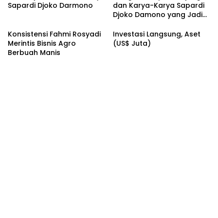
Sapardi Djoko Darmono
dan Karya-Karya Sapardi
Djoko Damono yang Jadi
Google Doodle Hari Ini
Konsistensi Fahmi Rosyadi
Investasi Langsung, Aset
Merintis Bisnis Agro
(US$ Juta)
Berbuah Manis