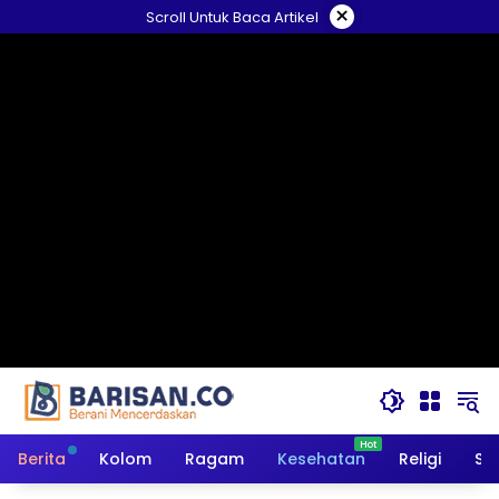
Langsung
×
Scroll Untuk Baca Artikel
ke
konten
Berita
Kolom
Ragam
Kesehatan
Religi
So