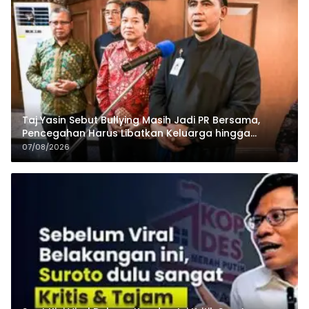
Taj Yasin Sebut Bullying Masih Jadi PR Bersama,
Pencegahan Harus Libatkan Keluarga hingga
Pesantren
07/08/2026