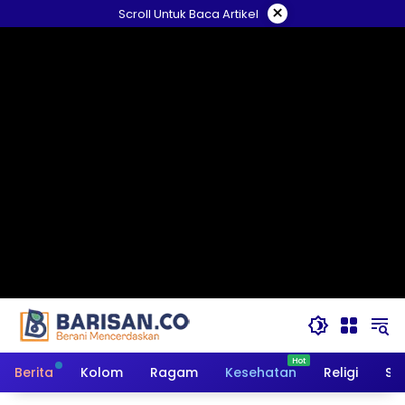
Langsung
×
Scroll Untuk Baca Artikel
ke
konten
Berita
Kolom
Ragam
Kesehatan
Religi
So