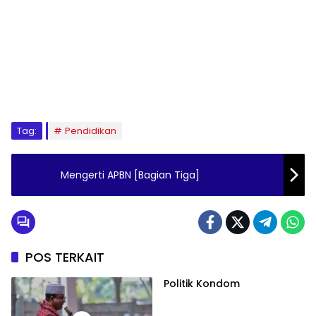
Tag:
Pendidikan
Mengerti APBN [Bagian Tiga]
POS TERKAIT
Politik Kondom