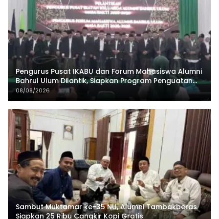
Pengurus Pusat IKABU dan Forum Mahasiswa Alumni
Bahrul Ulum Dilantik, Siapkan Program Penguatan
Organisasi dan Ekonomi
08/08/2026
Sambut Muktamar ke-35 NU, Alumni Tambakberas
Siapkan 25 Ribu Cangkir Kopi Gratis