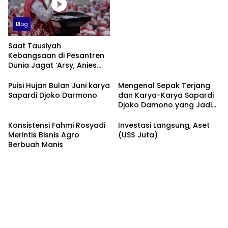
Blog
Saat Tausiyah
Kebangsaan di Pesantren
Dunia Jagat ‘Arsy, Anies
Mendapat Jimat dan
Dukungan dari Abah Aos
Puisi Hujan Bulan Juni karya
Mengenal Sepak Terjang
Sapardi Djoko Darmono
dan Karya-Karya Sapardi
Djoko Damono yang Jadi
Google Doodle Hari Ini
Konsistensi Fahmi Rosyadi
Investasi Langsung, Aset
Merintis Bisnis Agro
(US$ Juta)
Berbuah Manis