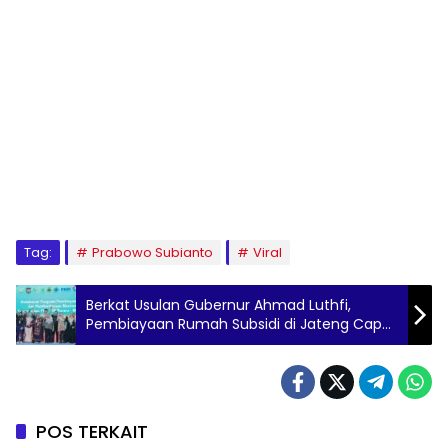
Tag:
Prabowo Subianto
Viral
Berkat Usulan Gubernur Ahmad Luthfi,
Pembiayaan Rumah Subsidi di Jateng Capai
50 Ribu Unit
POS TERKAIT