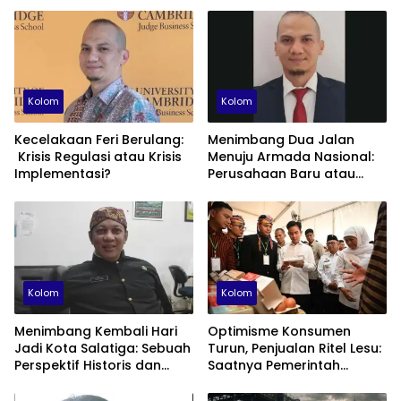
Kolom
Kolom
Kecelakaan Feri Berulang:
Menimbang Dua Jalan
Krisis Regulasi atau Krisis
Menuju Armada Nasional:
Implementasi?
Perusahaan Baru atau
Fondasi Maritime ID?
Kolom
Kolom
Menimbang Kembali Hari
Optimisme Konsumen
Jadi Kota Salatiga: Sebuah
Turun, Penjualan Ritel Lesu:
Perspektif Historis dan
Saatnya Pemerintah
Administratif
Berhenti Beralasan dan
Fokus Membenahi Ekonomi