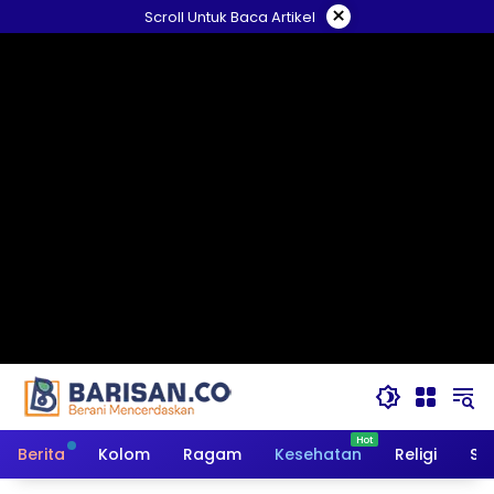
Langsung
×
Scroll Untuk Baca Artikel
ke
konten
Berita
Kolom
Ragam
Kesehatan
Religi
So