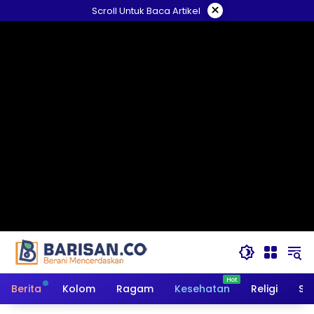
Langsung
×
Scroll Untuk Baca Artikel
ke
konten
Berita
Kolom
Ragam
Kesehatan
Religi
So