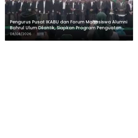
Pengurus Pusat IKABU dan Forum Mahasiswa Alumni
Bahrul Ulum Dilantik, Siapkan Program Penguatan
Organisasi dan Ekonomi
08/08/2026