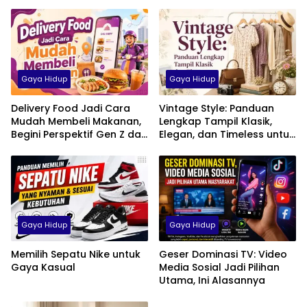
Gaya Hidup
Gaya Hidup
Delivery Food Jadi Cara
Vintage Style: Panduan
Mudah Membeli Makanan,
Lengkap Tampil Klasik,
Begini Perspektif Gen Z dan
Elegan, dan Timeless untuk
Milenial di Indonesia
Pria, Wanita, hingga Anak
Gaya Hidup
Gaya Hidup
Memilih Sepatu Nike untuk
Geser Dominasi TV: Video
Gaya Kasual
Media Sosial Jadi Pilihan
Utama, Ini Alasannya