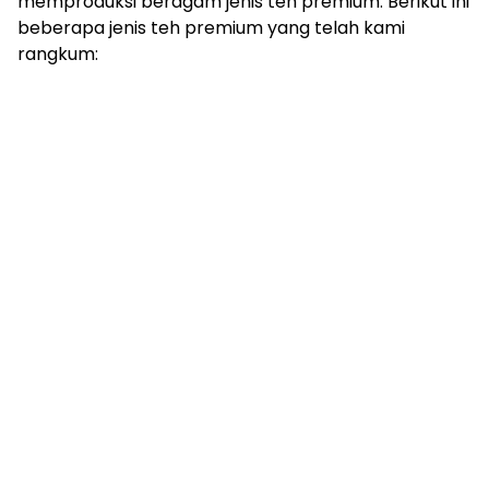
memproduksi beragam jenis teh premium. Berikut ini
beberapa jenis teh premium yang telah kami
rangkum: