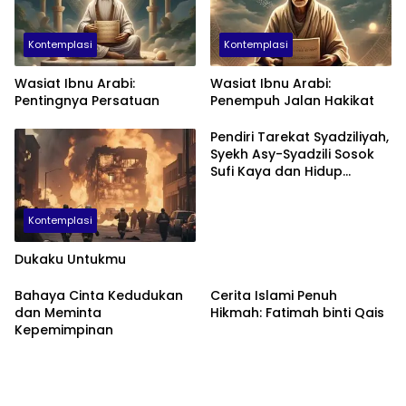
Kontemplasi
Kontemplasi
Wasiat Ibnu Arabi:
Wasiat Ibnu Arabi:
Pentingnya Persatuan
Penempuh Jalan Hakikat
Pendiri Tarekat Syadziliyah,
Syekh Asy-Syadzili Sosok
Sufi Kaya dan Hidup
Mewah
Kontemplasi
Dukaku Untukmu
Bahaya Cinta Kedudukan
Cerita Islami Penuh
dan Meminta
Hikmah: Fatimah binti Qais
Kepemimpinan