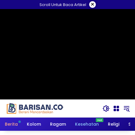
Langsung
×
Scroll Untuk Baca Artikel
ke
konten
Berita
Kolom
Ragam
Kesehatan
Religi
So