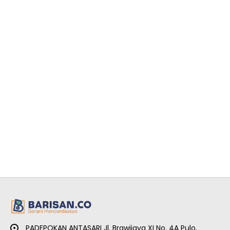
PADEPOKAN ANTASARI Jl. Brawijaya XI No. 4A Pulo,