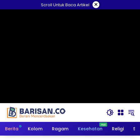
Langsung
×
Scroll Untuk Baca Artikel
ke
konten
Berita
Kolom
Ragam
Kesehatan
Religi
So