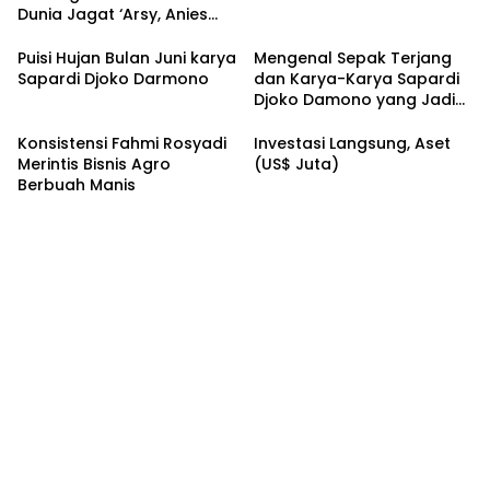
Dunia Jagat ‘Arsy, Anies
Mendapat Jimat dan
Dukungan dari Abah Aos
Puisi Hujan Bulan Juni karya
Mengenal Sepak Terjang
Sapardi Djoko Darmono
dan Karya-Karya Sapardi
Djoko Damono yang Jadi
Google Doodle Hari Ini
Konsistensi Fahmi Rosyadi
Investasi Langsung, Aset
Merintis Bisnis Agro
(US$ Juta)
Berbuah Manis