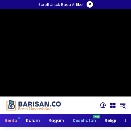
Langsung
×
Scroll Untuk Baca Artikel
ke
konten
Berita
Kolom
Ragam
Kesehatan
Religi
So