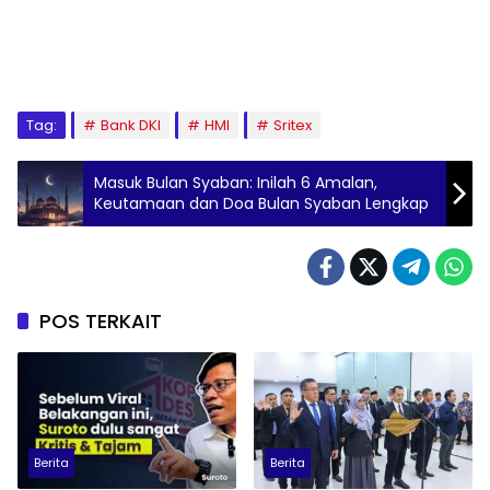
Tag:
Bank DKI
HMI
Sritex
Masuk Bulan Syaban: Inilah 6 Amalan,
Keutamaan dan Doa Bulan Syaban Lengkap
POS TERKAIT
Berita
Berita