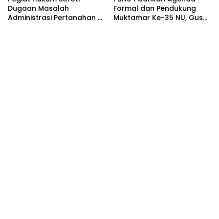
Dugaan Masalah
Formal dan Pendukung
Administrasi Pertanahan di
Muktamar Ke-35 NU, Gus
Balik Konflik Agraria Laoli
Yahya: Forum
Luwu Timur
Permusyawaratan
Dipusatkan di
Tambakberas