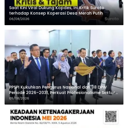
Saat Kini Viral Dukung Kopdes, Ini Kritik Suroto
terhadap Konsep Koperasi Desa Merah Putih
06/08/2026
PPSPI Kukuhkan Pengurus Nasional dan 38 DPW
Periode 2026–2031, Perkuat Profesionalisme Sektor
Publik
05/08/2026