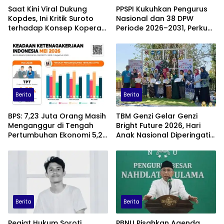
Saat Kini Viral Dukung
PPSPI Kukuhkan Pengurus
Kopdes, Ini Kritik Suroto
Nasional dan 38 DPW
terhadap Konsep Koperasi
Periode 2026–2031, Perkuat
Desa Merah Putih
Profesionalisme Sektor
Publik
Berita
Berita
BPS: 7,23 Juta Orang Masih
TBM Genzi Gelar Genzi
Menganggur di Tengah
Bright Future 2026, Hari
Pertumbuhan Ekonomi 5,29
Anak Nasional Diperingati
Persen
dengan Lomba Puisi dan
Tembang Dolanan
Berita
Berita
Pegiat Hukum Soroti
PBNU Pisahkan Agenda