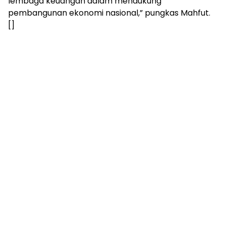
lembaga keuangan dalam mendukung
pembangunan ekonomi nasional,” pungkas Mahfut.
[]