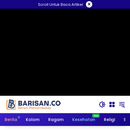
Langsung
×
Scroll Untuk Baca Artikel
ke
konten
Berita
Kolom
Ragam
Kesehatan
Religi
So