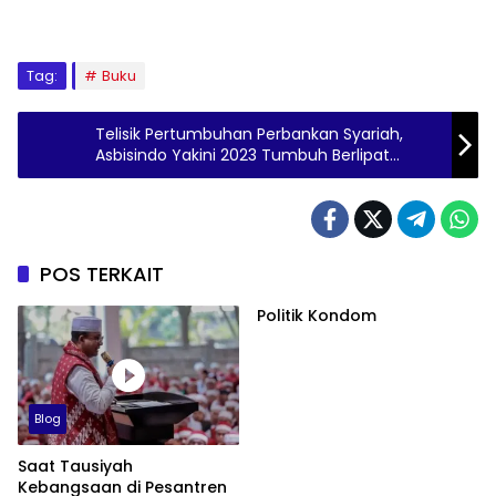
Tag:
Buku
Telisik Pertumbuhan Perbankan Syariah,
Asbisindo Yakini 2023 Tumbuh Berlipat
Ganda
POS TERKAIT
Politik Kondom
Blog
Saat Tausiyah
Kebangsaan di Pesantren