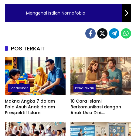
Mengenal Istilah Nomofobia
POS TERKAIT
Pendidikan
Pendidikan
Makna Angka 7 dalam
10 Cara Islami
Pola Asuh Anak dalam
Berkomunikasi dengan
Prespektif Islam
Anak Usia Dini:
Menumbuhkan Akhlak,
Empati, dan Cinta