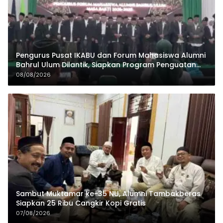
Pengurus Pusat IKABU dan Forum Mahasiswa Alumni
Bahrul Ulum Dilantik, Siapkan Program Penguatan
Organisasi dan Ekonomi
08/08/2026
Sambut Muktamar ke-35 NU, Alumni Tambakberas
Siapkan 25 Ribu Cangkir Kopi Gratis
07/08/2026