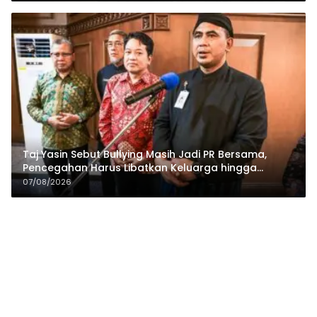
Taj Yasin Sebut Bullying Masih Jadi PR Bersama,
Pencegahan Harus Libatkan Keluarga hingga
Pesantren
07/08/2026