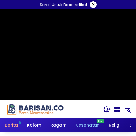
Langsung
×
Scroll Untuk Baca Artikel
ke
konten
Berita
Kolom
Ragam
Kesehatan
Religi
So