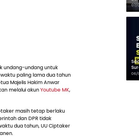
Kel
07/
Saa
k undang-undang untuk
Sur
Mer
06/
waktu paling lama dua tahun
Ketua Majelis Hakim Anwar
kan melalui akun
Youtube MK
,
taker masih tetap berlaku
rintah dan DPR tidak
aktu dua tahun, UU Ciptaker
manen.