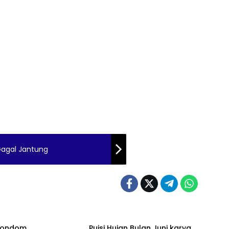
Gagal Jantung
 Kondom
Puisi Hujan Bulan Juni karya