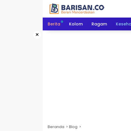
Langsung
ke
konten
Berita
Kolom
Ragam
Keseh
×
Beranda
Blog