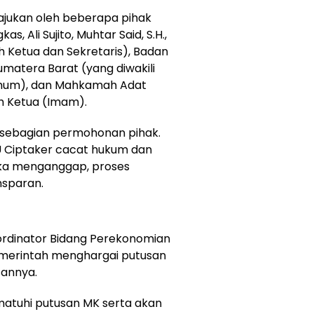
diajukan oleh beberapa pihak
, Ali Sujito, Muhtar Said, S.H.,
eh Ketua dan Sekretaris), Badan
umatera Barat (yang diwakili
Umum), dan Mahkamah Adat
h Ketua (Imam).
 sebagian permohonan pihak.
U Ciptaker cacat hukum dan
eka menganggap, proses
nsparan.
ordinator Bidang Perekonomian
emerintah menghargai putusan
sannya.
tuhi putusan MK serta akan