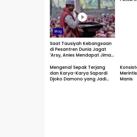
Blog
Saat Tausiyah Kebangsaan
di Pesantren Dunia Jagat
‘Arsy, Anies Mendapat Jimat
dan Dukungan dari Abah
Aos
Mengenal Sepak Terjang
Konsist
dan Karya-Karya Sapardi
Merinti
Djoko Damono yang Jadi
Manis
Google Doodle Hari Ini