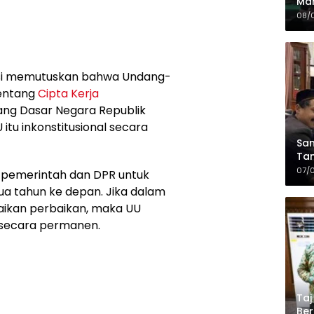
Mah
Sia
08/
da
si memutuskan bahwa Undang-
tentang
Cipta Kerja
ng Dasar Negara Republik
itu inkonstitusional secara
Sam
Tam
Kop
07/
 pemerintah dan DPR untuk
a tahun ke depan. Jika dalam
aikan perbaikan, maka UU
l secara permanen.
Taj
Ber