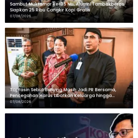
Sambut Muktamar ke-35 NU, Alumni Tambakberas
Siapkan 25 Ribu Cangkir Kopi Gratis
07/08/2026
Taj Yasin Sebut Bullying Masih Jadi PR Bersama,
Pencegahan Harus Libatkan Keluarga hingga
Pesantren
07/08/2026