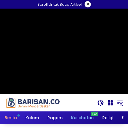
Langsung
×
Scroll Untuk Baca Artikel
ke
konten
Berita
Kolom
Ragam
Kesehatan
Religi
So