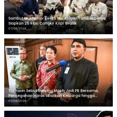
Sambut Muktamar ke-35 NU, Alumni Tambakberas
Siapkan 25 Ribu Cangkir Kopi Gratis
07/08/2026
Taj Yasin Sebut Bullying Masih Jadi PR Bersama,
Pencegahan Harus Libatkan Keluarga hingga
Pesantren
07/08/2026