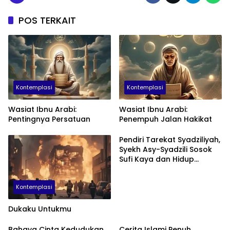
POS TERKAIT
Kontemplasi
Kontemplasi
Wasiat Ibnu Arabi:
Wasiat Ibnu Arabi:
Pentingnya Persatuan
Penempuh Jalan Hakikat
Pendiri Tarekat Syadziliyah,
Syekh Asy-Syadzili Sosok
Sufi Kaya dan Hidup
Mewah
Kontemplasi
Dukaku Untukmu
Bahaya Cinta Kedudukan
Cerita Islami Penuh