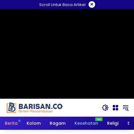
Langsung
×
Scroll Untuk Baca Artikel
ke
konten
Berita
Kolom
Ragam
Kesehatan
Religi
So