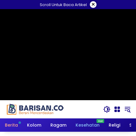
Langsung
×
Scroll Untuk Baca Artikel
ke
konten
Berita
Kolom
Ragam
Kesehatan
Religi
So