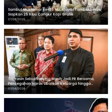
Sambut Muktamar ke-35 NU, Alumni Tambakberas
Siapkan 25 Ribu Cangkir Kopi Gratis
07/08/2026
Taj Yasin Sebut Bullying Masih Jadi PR Bersama,
Pencegahan Harus Libatkan Keluarga hingga
Pesantren
07/08/2026