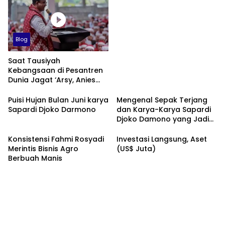
Blog
Saat Tausiyah
Kebangsaan di Pesantren
Dunia Jagat ‘Arsy, Anies
Mendapat Jimat dan
Dukungan dari Abah Aos
Puisi Hujan Bulan Juni karya
Mengenal Sepak Terjang
Sapardi Djoko Darmono
dan Karya-Karya Sapardi
Djoko Damono yang Jadi
Google Doodle Hari Ini
Konsistensi Fahmi Rosyadi
Investasi Langsung, Aset
Merintis Bisnis Agro
(US$ Juta)
Berbuah Manis