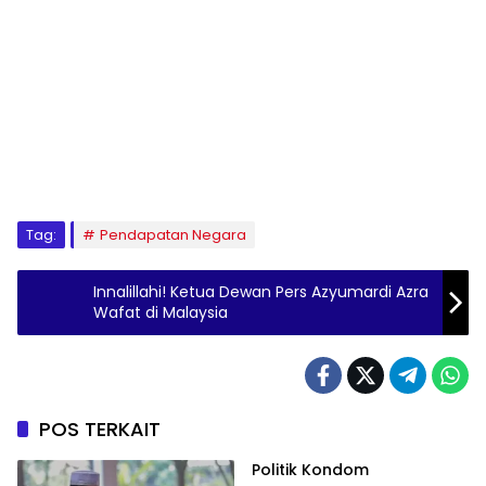
Tag:
Pendapatan Negara
Innalillahi! Ketua Dewan Pers Azyumardi Azra
Wafat di Malaysia
POS TERKAIT
Politik Kondom