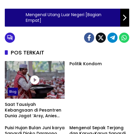
Mengenal Utang Luar Negeri [Bagian
Empat]
POS TERKAIT
Politik Kondom
Blog
Saat Tausiyah
Kebangsaan di Pesantren
Dunia Jagat ‘Arsy, Anies
Mendapat Jimat dan
Dukungan dari Abah Aos
Puisi Hujan Bulan Juni karya
Mengenal Sepak Terjang
Sapardi Djoko Darmono
dan Karya-Karya Sapardi