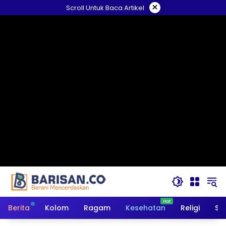
Langsung
×
Scroll Untuk Baca Artikel
ke
konten
Berita
Kolom
Ragam
Kesehatan
Religi
So