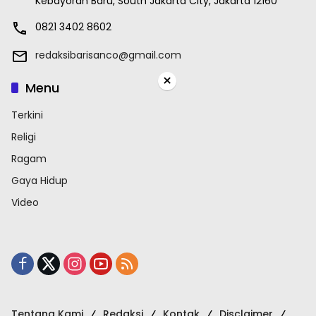
Kebayoran Baru, South Jakarta City, Jakarta 12160
0821 3402 8602
redaksibarisanco@gmail.com
×
Menu
Terkini
Religi
Ragam
Gaya Hidup
Video
Tentang Kami
Redaksi
Kontak
Disclaimer