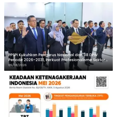
PPSPI Kukuhkan Pengurus Nasional dan 38 DPW
Periode 2026–2031, Perkuat Profesionalisme Sektor
Publik
05/08/2026