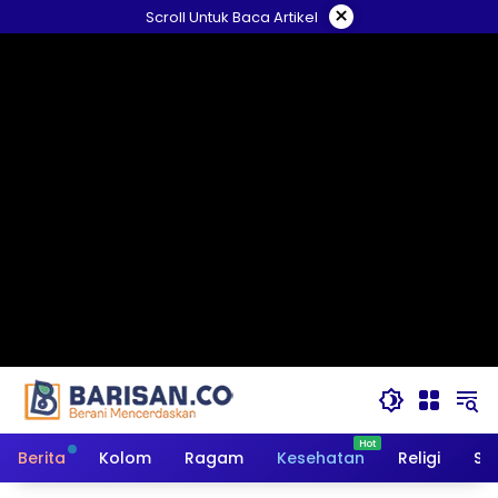
Langsung
×
Scroll Untuk Baca Artikel
ke
konten
Berita
Kolom
Ragam
Kesehatan
Religi
So