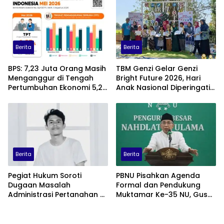
Berita
Berita
BPS: 7,23 Juta Orang Masih
TBM Genzi Gelar Genzi
Menganggur di Tengah
Bright Future 2026, Hari
Pertumbuhan Ekonomi 5,29
Anak Nasional Diperingati
Persen
dengan Lomba Puisi dan
Tembang Dolanan
Berita
Berita
Pegiat Hukum Soroti
PBNU Pisahkan Agenda
Dugaan Masalah
Formal dan Pendukung
Administrasi Pertanahan di
Muktamar Ke-35 NU, Gus
Balik Konflik Agraria Laoli
Yahya: Forum
Luwu Timur
Permusyawaratan
Dipusatkan di