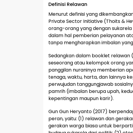
Definisi Relawan
Menurut definisi yang dikembangkan
Private Sector Initiative (Thoits & He
orang-orang yang dengan sukarela
dalam hal pemberian pelayanan ata
tanpa mengharapkan imbalan yang be
Sedangkan dalam booklet relawan (
seseorang atau kelompok orang yan
panggilan nuraninya memberian apa y
tenaga, waktu, harta, dan lainnya 
perwujudan tanggungjawab sosial
pamrih (imbalan berupa upah, kedu
kepentingan maupun karir).
Gun Gun Heryanto (2017) berpendapa
peran, yaitu: (1) relawan dan geraka
gerakan warga biasa untuk berparti
budaya sukarela dari politik; (2) etos