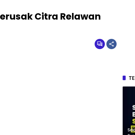
erusak Citra Relawan
T
Saa