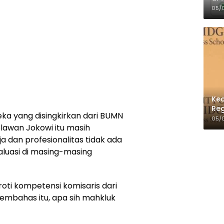
Per
05/
Kec
Reg
ka yang disingkirkan dari BUMN
05/
elawan Jokowi itu masih
a dan profesionalitas tidak ada
valuasi di masing-masing
ti kompetensi komisaris dari
membahas itu, apa sih mahkluk