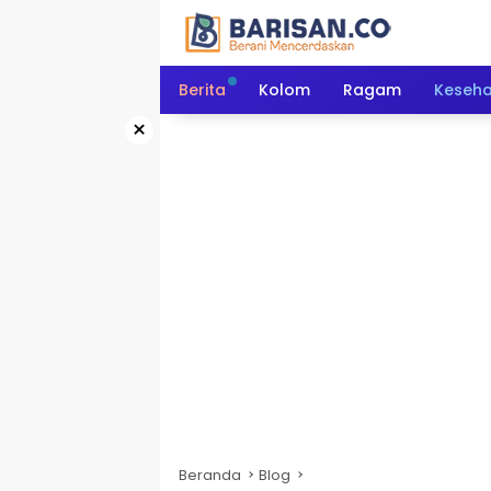
Langsung
ke
konten
Berita
Kolom
Ragam
Keseh
×
Beranda
Blog