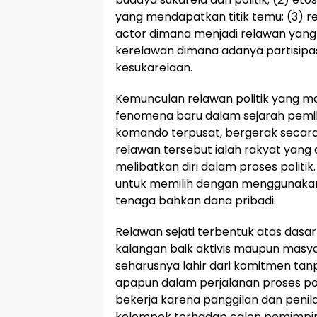
yang mendapatkan titik temu; (3)
actor dimana menjadi relawan yang 
kerelawan dimana adanya partisipas
kesukarelaan.
Kemunculan relawan politik yang ma
fenomena baru dalam sejarah pemi
komando terpusat, bergerak secara 
relawan tersebut ialah rakyat yan
melibatkan diri dalam proses politi
untuk memilih dengan menggunaka
tenaga bahkan dana pribadi.
Relawan sejati terbentuk atas dasar
kalangan baik aktivis maupun masya
seharusnya lahir dari komitmen t
apapun dalam perjalanan proses pol
bekerja karena panggilan dan penilai
kelompok terhadap calon pemimpin