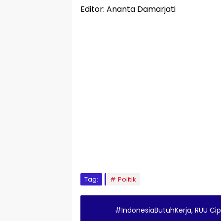
Editor: Ananta Damarjati
Tag:
Politik
#IndonesiaButuhKerja, RUU Cip