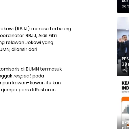
Sur
Mer
06/
Jokowi (RBJJ) merasa terbuang
oordinator RBJJ, Aidil Fitri
ng relawan Jokowi yang
UMN, dilansir dari
PPS
38 
 komisaris di BUMN termasuk
Pro
05/
enggak
respect
pada
 pun kawan-kawan itu kan
am jumpa pers di Restoran
BPS
di 