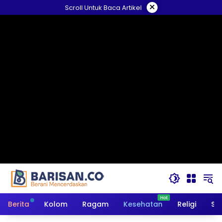
Langsung
×
Scroll Untuk Baca Artikel
ke
konten
Berita
Kolom
Ragam
Kesehatan
Religi
So