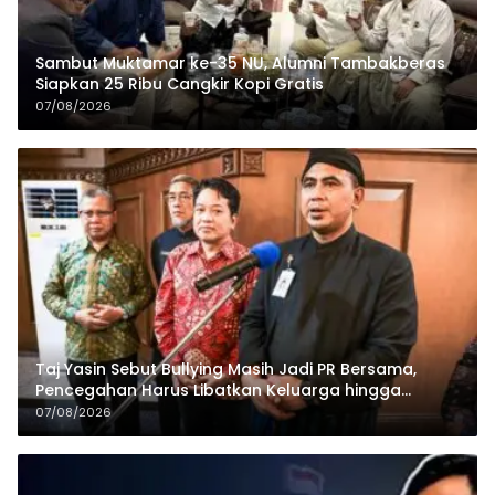
Sambut Muktamar ke-35 NU, Alumni Tambakberas
Siapkan 25 Ribu Cangkir Kopi Gratis
07/08/2026
Taj Yasin Sebut Bullying Masih Jadi PR Bersama,
Pencegahan Harus Libatkan Keluarga hingga
Pesantren
07/08/2026