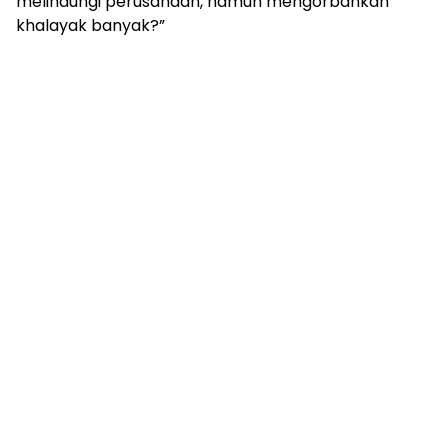
melindungi perusahaan, namun mengorbankan
khalayak banyak?”