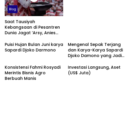
Blog
Saat Tausiyah
Kebangsaan di Pesantren
Dunia Jagat ‘Arsy, Anies
Mendapat Jimat dan
Dukungan dari Abah Aos
Puisi Hujan Bulan Juni karya
Mengenal Sepak Terjang
Sapardi Djoko Darmono
dan Karya-Karya Sapardi
Djoko Damono yang Jadi
Google Doodle Hari Ini
Konsistensi Fahmi Rosyadi
Investasi Langsung, Aset
Merintis Bisnis Agro
(US$ Juta)
Berbuah Manis