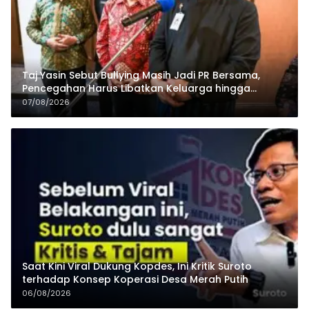
Taj Yasin Sebut Bullying Masih Jadi PR Bersama,
Pencegahan Harus Libatkan Keluarga hingga
Pesantren
07/08/2026
Saat Kini Viral Dukung Kopdes, Ini Kritik Suroto
terhadap Konsep Koperasi Desa Merah Putih
06/08/2026