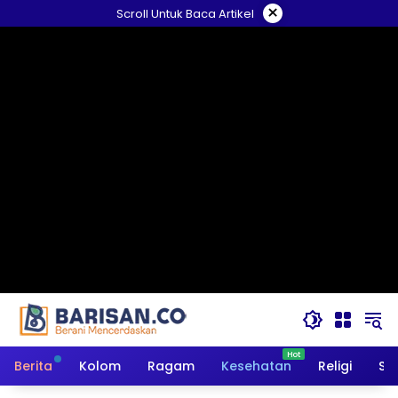
Langsung
×
Scroll Untuk Baca Artikel
ke
konten
Berita
Kolom
Ragam
Kesehatan
Religi
So