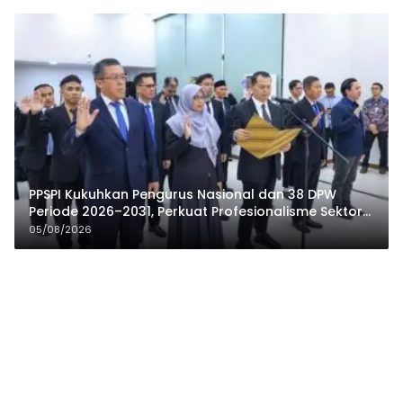
PPSPI Kukuhkan Pengurus Nasional dan 38 DPW
Periode 2026–2031, Perkuat Profesionalisme Sektor
Publik
05/08/2026