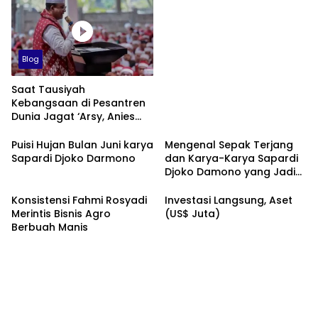
Blog
Saat Tausiyah
Kebangsaan di Pesantren
Dunia Jagat ‘Arsy, Anies
Mendapat Jimat dan
Dukungan dari Abah Aos
Puisi Hujan Bulan Juni karya
Mengenal Sepak Terjang
Sapardi Djoko Darmono
dan Karya-Karya Sapardi
Djoko Damono yang Jadi
Google Doodle Hari Ini
Konsistensi Fahmi Rosyadi
Investasi Langsung, Aset
Merintis Bisnis Agro
(US$ Juta)
Berbuah Manis