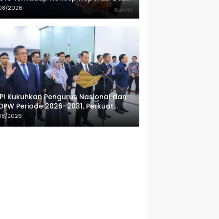
ah Putih
08/2026
PI Kukuhkan Pengurus Nasional dan
DPW Periode 2026–2031, Perkuat
fesionalisme Sektor Publik
08/2026