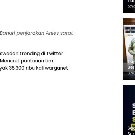
Tam
Kop
07/
 Bahuri penjarakan Anies sarat
wedan trending di Twitter
). Menurut pantauan tim
Taj
Ber
ak 38.300 ribu kali warganet
Kel
07/
Saa
Sur