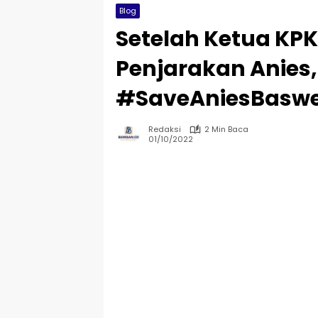
Blog
Setelah Ketua KPK
Penjarakan Anies,
#SaveAniesBaswed
Redaksi
2 Min Baca
01/10/2022