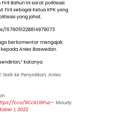
rli Bahuri ini sarat politisasi.
 Firli sebagai Ketua KPK yang
tisasi yang jahat.
tus/1576051228814979073
 juga berkomentar mengajak
 kepada Anies Baswedan.
endirian,” katanya.
E Naik ke Penyidikan, Anies
an
ttps://t.co/9CcKLl6Fuz
— Maudy
tober 1, 2022