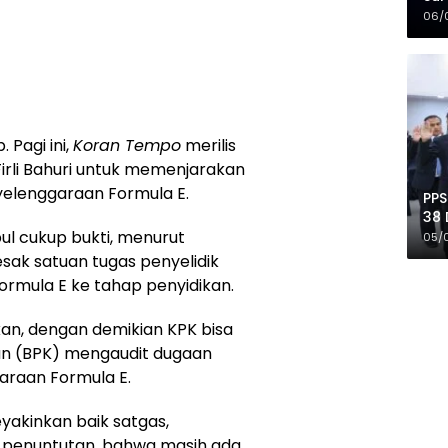
Mer
06/
 Pagi ini,
Koran Tempo
merilis
Firli Bahuri untuk memenjarakan
yelenggaraan Formula E.
PPS
38 
Pro
ul cukup bukti, menurut
05/
ak satuan tugas penyelidik
ormula E ke tahap penyidikan.
ikan, dengan demikian KPK bisa
n (BPK) mengaudit dugaan
araan Formula E.
eyakinkan baik satgas,
im penuntutan, bahwa masih ada