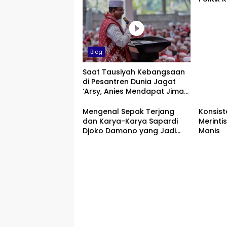
Blog
Saat Tausiyah Kebangsaan
di Pesantren Dunia Jagat
‘Arsy, Anies Mendapat Jimat
dan Dukungan dari Abah
Aos
Mengenal Sepak Terjang
Konsist
dan Karya-Karya Sapardi
Merinti
Djoko Damono yang Jadi
Manis
Google Doodle Hari Ini