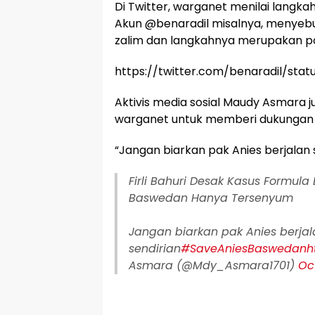
Di Twitter, warganet menilai langkah Fi
Akun @benaradil misalnya, menyebut
zalim dan langkahnya merupakan poli
https://twitter.com/benaradil/sta
Aktivis media sosial Maudy Asmara
warganet untuk memberi dukungan
“Jangan biarkan pak Anies berjalan s
Firli Bahuri Desak Kasus Formula 
Baswedan Hanya Tersenyum
Jangan biarkan pak Anies berjal
sendirian
#SaveAniesBaswedan
h
Asmara (@Mdy_Asmara1701)
Oc