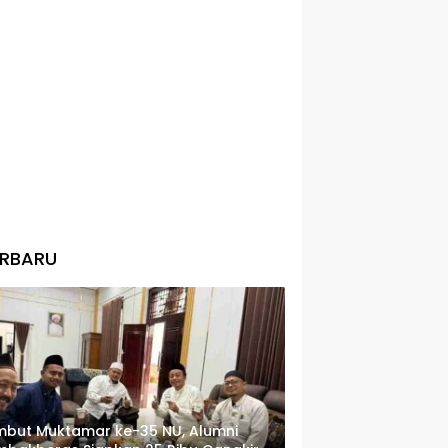
ERBARU
but Muktamar ke-35 NU, Alumni