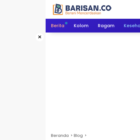
Langsung
ke
konten
Berita
Kolom
Ragam
Keseh
×
Beranda
Blog