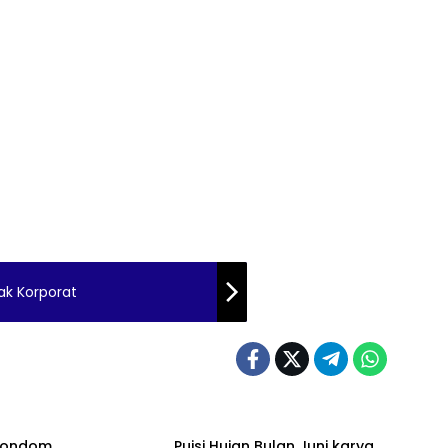
ak Korporat
 Kondom
Puisi Hujan Bulan Juni karya