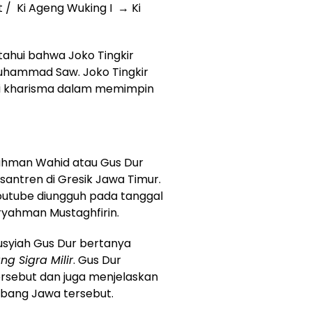
 / Ki Ageng Wuking I → Ki
etahui bahwa Joko Tingkir
Muhammad Saw. Joko Tingkir
ki kharisma dalam memimpin
ahman Wahid atau Gus Dur
ntren di Gresik Jawa Timur.
outube diungguh pada tanggal
uryahman Mustaghfirin.
syiah Gus Dur bertanya
g Sigra Milir
. Gus Dur
rsebut dan juga menjelaskan
bang Jawa tersebut.