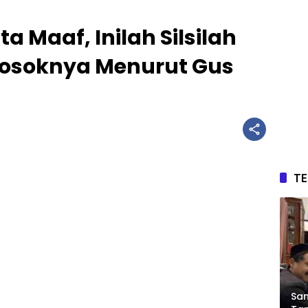
a Maaf, Inilah Silsilah
 Sosoknya Menurut Gus
T
Sam