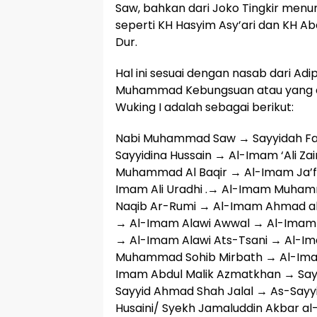
Saw, bahkan dari Joko Tingkir menu
seperti KH Hasyim Asy’ari dan KH 
Dur.
Hal ini sesuai dengan nasab dari Adi
Muhammad Kebungsuan atau yang di
Wuking I adalah sebagai berikut:
Nabi Muhammad Saw → Sayyidah F
Sayyidina Hussain → Al-Imam ‘Ali Za
Muhammad Al Baqir → Al-Imam Ja’f
Imam Ali Uradhi .→ Al-Imam Muham
Naqib Ar-Rumi → Al-Imam Ahmad al-
→ Al-Imam Alawi Awwal → Al-Imam
→ Al-Imam Alawi Ats-Tsani → Al-Im
Muhammad Sohib Mirbath → Al-Imam
Imam Abdul Malik Azmatkhan → Say
Sayyid Ahmad Shah Jalal → As-Sayyi
Husaini/ Syekh Jamaluddin Akbar a