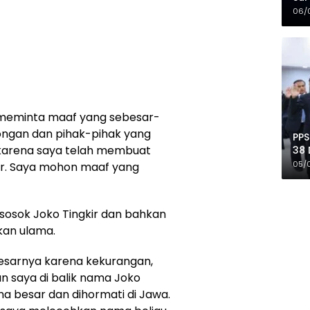
Mer
06/
ya meminta maaf yang sebesar-
ngan dan pihak-pihak yang
PPS
 karena saya telah membuat
38 
Pro
05/
ir. Saya mohon maaf yang
u sosok Joko Tingkir dan bahkan
hkan ulama.
sarnya karena kekurangan,
n saya di balik nama Joko
ama besar dan dihormati di Jawa.