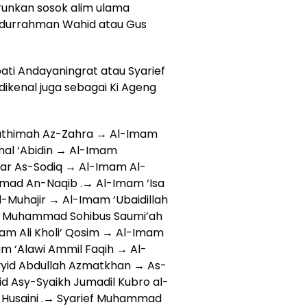
runkan sosok alim ulama
Abdurrahman Wahid atau Gus
pati Andayaningrat atau Syarief
kenal juga sebagai Ki Ageng
athimah Az-Zahra → Al-Imam
inal ‘Abidin → Al-Imam
ar As-Sodiq → Al-Imam Al-
mad An-Naqib .→ Al-Imam ‘Isa
Muhajir → Al-Imam ‘Ubaidillah
 Muhammad Sohibus Saumi’ah
am Ali Kholi’ Qosim → Al-Imam
 ‘Alawi Ammil Faqih → Al-
yid Abdullah Azmatkhan → As-
d Asy-Syaikh Jumadil Kubro al-
l-Husaini .→ Syarief Muhammad