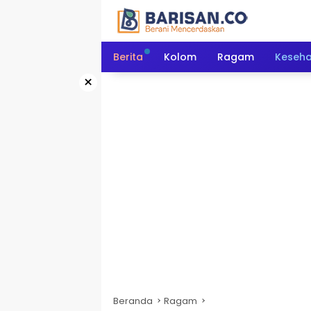
Langsung
ke
konten
Berita
Kolom
Ragam
Keseh
×
Beranda
Ragam