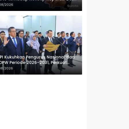
ah Putih
08/2026
PI Kukuhkan Pengurus Nasional dan
DPW Periode 2026–2031, Perkuat
fesionalisme Sektor Publik
08/2026