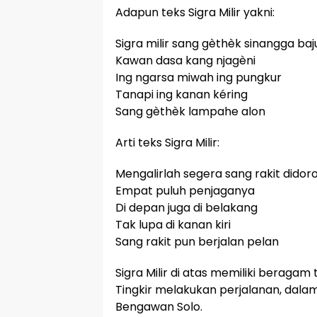
Adapun teks Sigra Milir yakni:
Sigra milir sang gèthèk sinangga baj
Kawan dasa kang njagèni
Ing ngarsa miwah ing pungkur
Tanapi ing kanan kéring
Sang gèthèk lampahe alon
Arti teks Sigra Milir:
Mengalirlah segera sang rakit dido
Empat puluh penjaganya
Di depan juga di belakang
Tak lupa di kanan kiri
Sang rakit pun berjalan pelan
Sigra Milir di atas memiliki beragam
Tingkir melakukan perjalanan, dalam
Bengawan Solo.