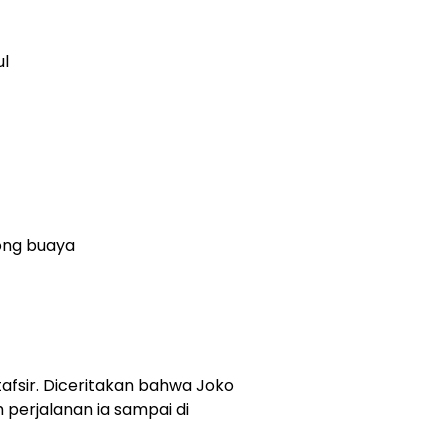
ul
rong buaya
 tafsir. Diceritakan bahwa Joko
 perjalanan ia sampai di