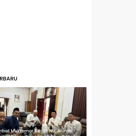
ERBARU
but Muktamar ke-35 NU, Alumni