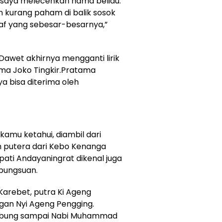
 saya melecehkan nama beliau.
n kurang paham di balik sosok
af yang sebesar-besarnya,”
Dawet akhirnya mengganti lirik
ma Joko Tingkir.Pratama
 bisa diterima oleh
u kamu ketahui, diambil dari
ah putera dari Kebo Kenanga
pati Andayaningrat dikenal juga
bungsuan.
 Karebet, putra Ki Ageng
gan Nyi Ageng Pengging.
mbung sampai Nabi Muhammad