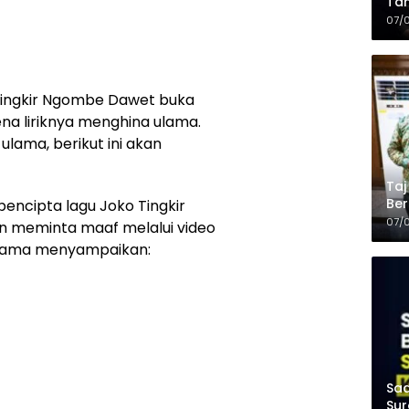
Tam
Kop
07/
Tingkir Ngombe Dawet buka
ena liriknya menghina ulama.
ulama, berikut ini akan
Taj
Ber
encipta lagu Joko Tingkir
Kel
07/
n meminta maaf melalui video
ratama menyampaikan:
Saa
Sur