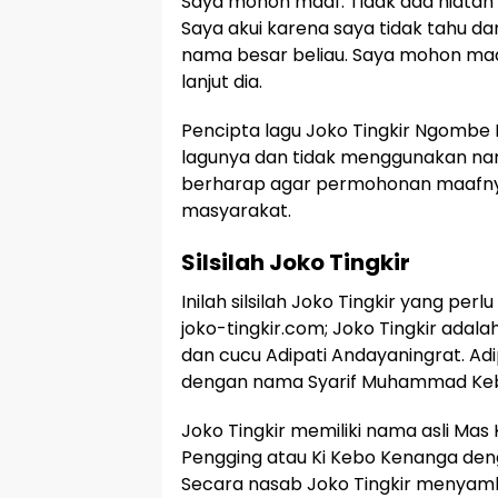
Saya mohon maaf. Tidak ada niatan
Saya akui karena saya tidak tahu da
nama besar beliau. Saya mohon ma
lanjut dia.
Pencipta lagu Joko Tingkir Ngombe 
lagunya dan tidak menggunakan na
berharap agar permohonan maafnya
masyarakat.
Silsilah Joko Tingkir
Inilah silsilah Joko Tingkir yang perl
joko-tingkir.com; Joko Tingkir adal
dan cucu Adipati Andayaningrat. Adi
dengan nama Syarif Muhammad Ke
Joko Tingkir memiliki nama asli Mas
Pengging atau Ki Kebo Kenanga den
Secara nasab Joko Tingkir menya