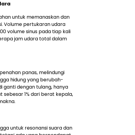
dara
mbahan untuk memanaskan dan
i. Volume pertukaran udara
100 volume sinus pada tiap kali
rapa jam udara total dalam
 penahan panas, melindungi
ongga hidung yang berubah-
di ganti dengan tulang, hanya
sebesar 1% dari berat kepala,
emakna.
ngga untuk resonansi suara dan