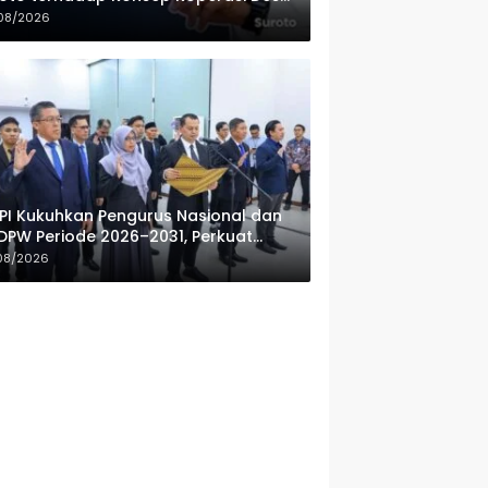
ah Putih
08/2026
PI Kukuhkan Pengurus Nasional dan
DPW Periode 2026–2031, Perkuat
fesionalisme Sektor Publik
08/2026