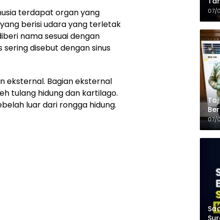
Tam
Kop
07/
usia terdapat organ yang
yang berisi udara yang terletak
s diberi nama sesuai dengan
 sering disebut dengan sinus
an eksternal. Bagian eksternal
eh tulang hidung dan kartilago.
Taj
belah luar dari rongga hidung.
Ber
Kel
07/
Saa
Sur