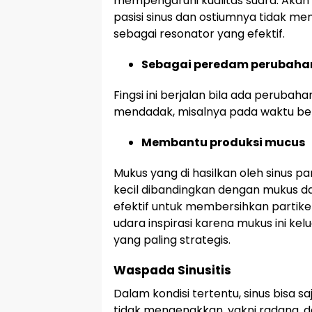
mempengaruhi kualitas suara. Akan
pasisi sinus dan ostiumnya tidak me
sebagai resonator yang efektif.
Sebagai peredam perubaha
Fingsi ini berjalan bila ada peruba
mendadak, misalnya pada waktu be
Membantu produksi mucus
Mukus yang di hasilkan oleh sinus 
kecil dibandingkan dengan mukus d
efektif untuk membersihkan partike
udara inspirasi karena mukus ini ke
yang paling strategis.
Waspada Sinusitis
Dalam kondisi tertentu, sinus bisa s
tidak mengenakkan, yakni radang, d