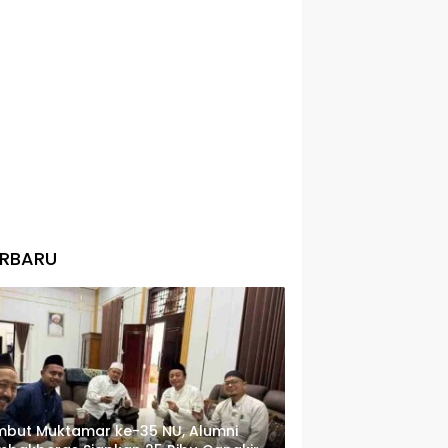
ERBARU
but Muktamar ke-35 NU, Alumni