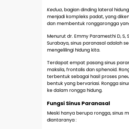
Kedua
, bagian dinding lateral hidu
menjadi kompleks padat, yang diken
dan membentuk ronggarongga yang d
Menurut dr. Emmy Paramesthi D, S,
Surabaya, sinus paranasal adalah s
mengelilingi hidung kita.
Terdapat empat pasang sinus parana
maksila, frontalis dan sphenoid. Ro
terbentuk sebagai hasil proses pneu
bentuk yang bervariasi. Rongga sin
ke dalam rongga hidung.
Fungsi Sinus Paranasal
Meski hanya berupa rongga, sinus me
diantaranya :