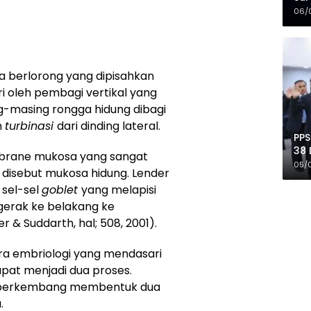
Mer
06/
ga berlorong yang dipisahkan
i oleh pembagi vertikal yang
g-masing rongga hidung dibagi
n
turbinasi
dari dinding lateral.
PPS
38 
mbrane mukosa yang sangat
Pro
05/
disebut mukosa hidung. Lender
 sel-sel
goblet
yang melapisi
erak ke belakang ke
er & Suddarth, hal; 508, 2001).
a embriologi yang mendasari
pat menjadi dua proses.
a berkembang membentuk dua
.