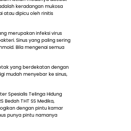
tis adalah keradangan mukosa
atau dipicu oleh rinitis
g merupakan infeksi virus
bakteri. Sinus yang paling sering
thmoid. Bila mengenai semua
 letak yang berdekatan dengan
 gigi mudah menyebar ke sinus,
er Spesialis Telinga Hidung
RS Bedah THT SS Medika,
nalogikan dengan pintu kamar
inus punya pintu namanya