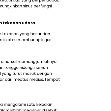
 tetapi ada yang berpendapat,
mungkinkan sinus berfungsi
n tekanan udara
han tekanan yang besar dan
rsin atau membuang ingus.
para narsal memang jumlahnya
ari rongga hidung, namun
l yang turut masuk dengan
luar dari meatus medius, tempat
aja mengalami satu kejadian
alam istilah medisnya disebut