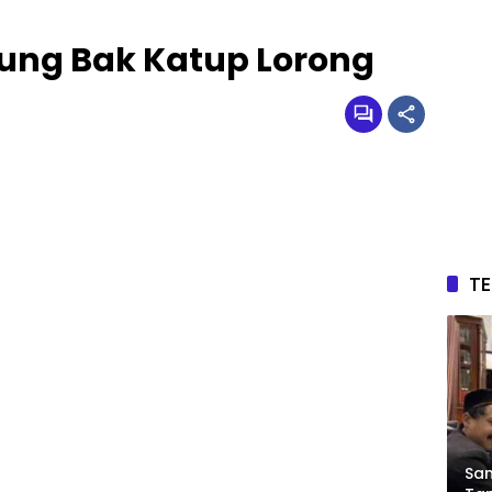
dung Bak Katup Lorong
T
Sam