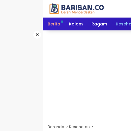
Langsung
ke
konten
Berita
Kolom
Ragam
Keseh
×
Beranda
Kesehatan