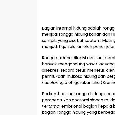
Bagian internal hidung adalah rong
menjadi rongga hidung kanan dan kir
sempit, yang disebut septum. Masin
menjadi tiga saluran oleh penonjola
Rongga hidung dilapisi dengan me
banyak mengandung
vascular
yang 
disekresi secara terus menerus oleh
permukaan mukosa hidung dan berg
nasofarin
g oleh gerakan silia (Brunn
Perkembangan rongga hidung secar
pembentukan anatomi
sinonasal
da
Pertama
, embrional bagian kepal
bagian rongga hidung yang berbeda