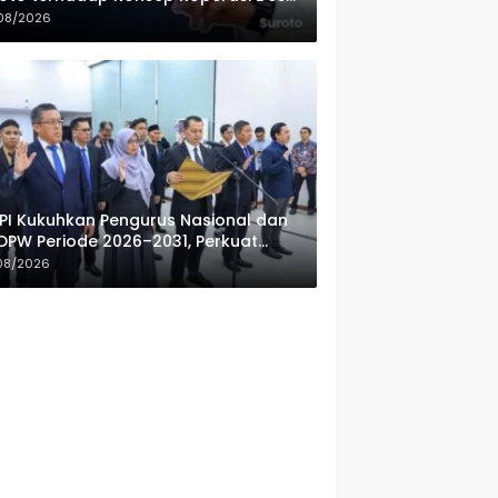
ah Putih
08/2026
PI Kukuhkan Pengurus Nasional dan
DPW Periode 2026–2031, Perkuat
fesionalisme Sektor Publik
08/2026