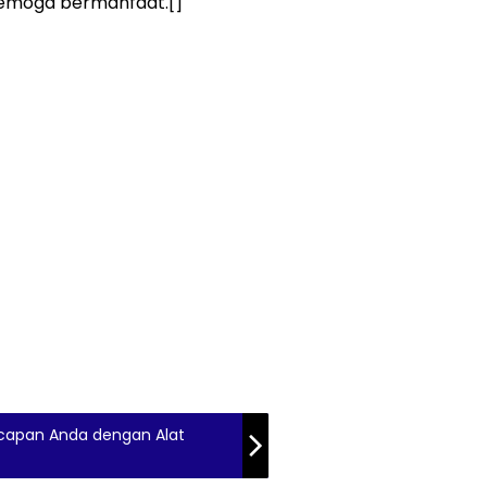
semoga bermanfaat.[]
Ucapan Anda dengan Alat