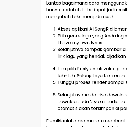
Lantas bagaimana cara menggunakan
hanya perintah teks dapat jadi musik
mengubah teks menjadi musik:
Akses aplikasi AI SongR dilaman
Pilih genre lagu yang Anda ingi
I have my own lyrics
Selanjutnya tampak gambar di b
lirik lagu yang hendak dijadikan
Lalu pilih Emily untuk vokal pe
laki-laki. Selanjutnya klik rende
Tunggu proses render sampai s
Selanjutnya Anda bisa download
download ada 2 yakni audio dan
otomatis akan tersimpan di pe
Demikianlah cara mudah membuat m