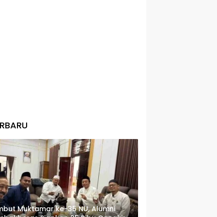
ERBARU
but Muktamar ke-35 NU, Alumni