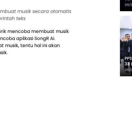
Mer
06/
mbuat musik secara otomatis
intah teks
tarik mencoba membuat musik
coba aplikasi SongR Ai.
t musik, tentu hal ini akan
ik.
PPS
38 
Pro
05/