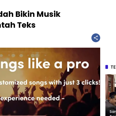
ah Bikin Musik
ntah Teks
T
Sam