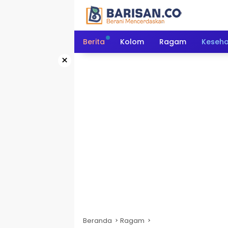
Langsung
ke
konten
Berita
Kolom
Ragam
Keseh
×
Beranda
Ragam