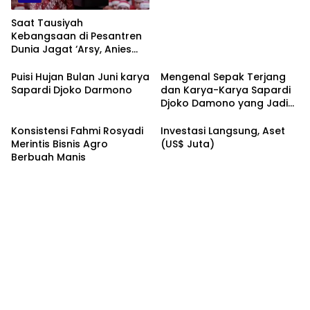
Saat Tausiyah
Kebangsaan di Pesantren
Dunia Jagat ‘Arsy, Anies
Mendapat Jimat dan
Dukungan dari Abah Aos
Puisi Hujan Bulan Juni karya
Mengenal Sepak Terjang
Sapardi Djoko Darmono
dan Karya-Karya Sapardi
Djoko Damono yang Jadi
Google Doodle Hari Ini
Konsistensi Fahmi Rosyadi
Investasi Langsung, Aset
Merintis Bisnis Agro
(US$ Juta)
Berbuah Manis