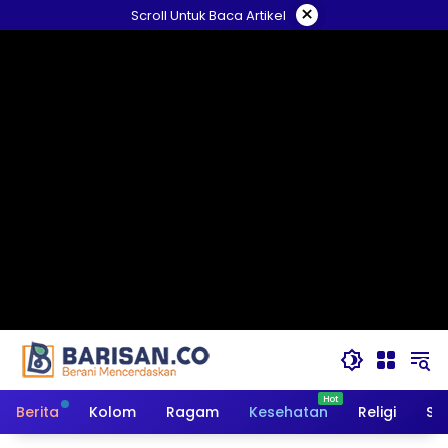
Langsung
×
Scroll Untuk Baca Artikel
ke
konten
Berita
Kolom
Ragam
Kesehatan
Religi
So