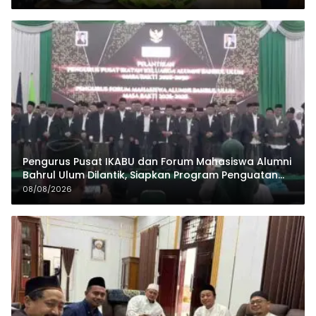
Pengurus Pusat IKABU dan Forum Mahasiswa Alumni
Bahrul Ulum Dilantik, Siapkan Program Penguatan
Organisasi dan Ekonomi
08/08/2026