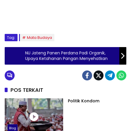
Tag:
Mata Budaya
NU Jateng Panen Perdana Padi Organik,
Upaya Ketahanan Pangan Menyehatkan
POS TERKAIT
Politik Kondom
Blog