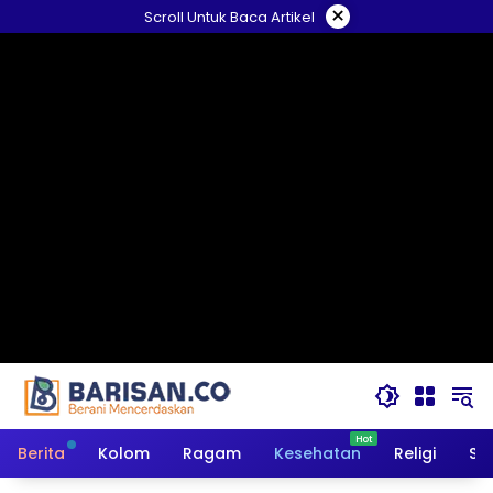
Langsung
×
Scroll Untuk Baca Artikel
ke
konten
Berita
Kolom
Ragam
Kesehatan
Religi
So