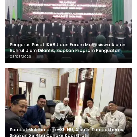
Pengurus Pusat IKABU dan Forum Mahasiswa Alumni
Bahrul Ulum Dilantik, Siapkan Program Penguatan
Organisasi dan Ekonomi
08/08/2026
Sambut Muktamar ke-35 NU, Alumni Tambakberas
Siapkan 25 Ribu Cangkir Kopi Gratis