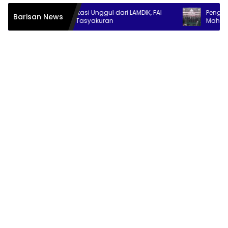
Raih Akreditasi Unggul dari LAMDIK, FAI
Pengurus Pusat IK
Barisan News
UCY Gelar Tasyakuran
Mahasiswa Alumni B
Siapkan Program P
dan Ekonomi