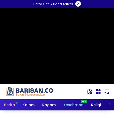
Langsung
×
Scroll Untuk Baca Artikel
ke
konten
Berita
Kolom
Ragam
Kesehatan
Religi
So