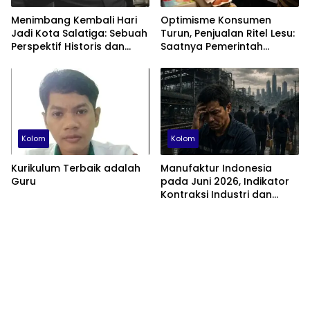
Menimbang Kembali Hari
Optimisme Konsumen
Jadi Kota Salatiga: Sebuah
Turun, Penjualan Ritel Lesu:
Perspektif Historis dan
Saatnya Pemerintah
Administratif
Berhenti Beralasan dan
Fokus Membenahi Ekonomi
Domestik
Kolom
Kolom
Kurikulum Terbaik adalah
Manufaktur Indonesia
Guru
pada Juni 2026, Indikator
Kontraksi Industri dan
Tantangan Struktural
Perekonomian Nasional