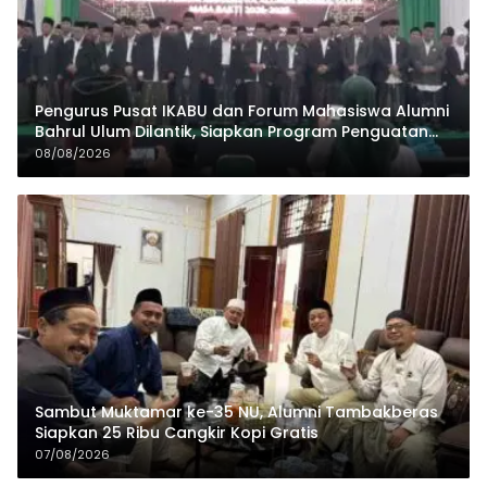
Pengurus Pusat IKABU dan Forum Mahasiswa Alumni
Bahrul Ulum Dilantik, Siapkan Program Penguatan
Organisasi dan Ekonomi
08/08/2026
Sambut Muktamar ke-35 NU, Alumni Tambakberas
Siapkan 25 Ribu Cangkir Kopi Gratis
07/08/2026