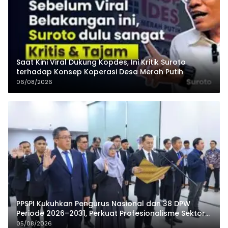
Saat Kini Viral Dukung Kopdes, Ini Kritik Suroto
terhadap Konsep Koperasi Desa Merah Putih
06/08/2026
PPSPI Kukuhkan Pengurus Nasional dan 38 DPW
Periode 2026–2031, Perkuat Profesionalisme Sektor
Publik
05/08/2026