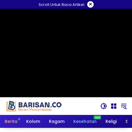
Langsung
×
Scroll Untuk Baca Artikel
ke
konten
Berita
Kolom
Ragam
Kesehatan
Religi
So