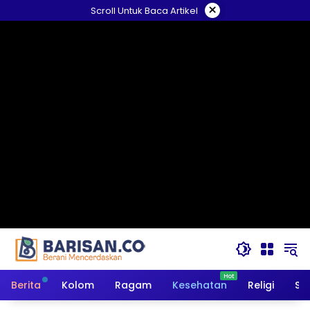
Langsung
×
Scroll Untuk Baca Artikel
ke
konten
Berita
Kolom
Ragam
Kesehatan
Religi
So