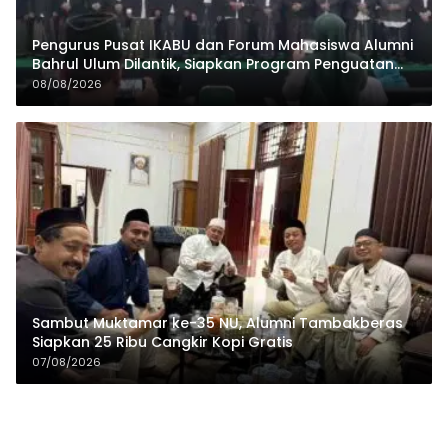
Pengurus Pusat IKABU dan Forum Mahasiswa Alumni
Bahrul Ulum Dilantik, Siapkan Program Penguatan
Organisasi dan Ekonomi
08/08/2026
Sambut Muktamar ke-35 NU, Alumni Tambakberas
Siapkan 25 Ribu Cangkir Kopi Gratis
07/08/2026