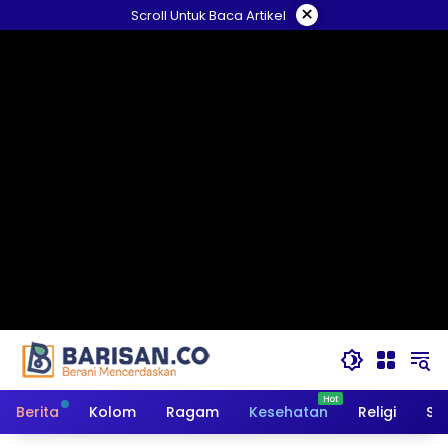
Langsung
×
Scroll Untuk Baca Artikel
ke
konten
Berita
Kolom
Ragam
Kesehatan
Religi
So