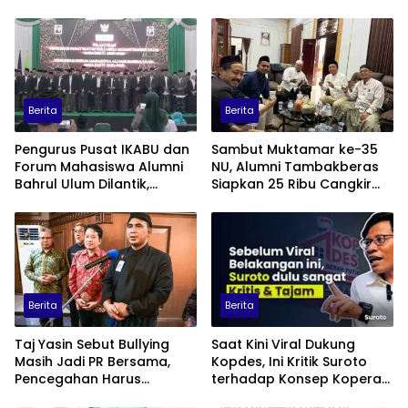
Berita
Berita
Pengurus Pusat IKABU dan
Sambut Muktamar ke-35
Forum Mahasiswa Alumni
NU, Alumni Tambakberas
Bahrul Ulum Dilantik,
Siapkan 25 Ribu Cangkir
Siapkan Program
Kopi Gratis
Penguatan Organisasi dan
Ekonomi
Berita
Berita
Taj Yasin Sebut Bullying
Saat Kini Viral Dukung
Masih Jadi PR Bersama,
Kopdes, Ini Kritik Suroto
Pencegahan Harus
terhadap Konsep Koperasi
Libatkan Keluarga hingga
Desa Merah Putih