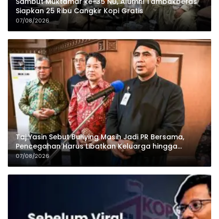
Sambut Muktamar ke-35 NU, Alumni Tambakberas
Siapkan 25 Ribu Cangkir Kopi Gratis
07/08/2026
Taj Yasin Sebut Bullying Masih Jadi PR Bersama,
Pencegahan Harus Libatkan Keluarga hingga
Pesantren
07/08/2026