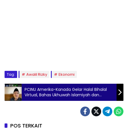
Tag:
Awalil Rizky
Ekonomi
PCINU Amerika-Kanada Gelar Halal Bihalal
Virtual, Bahas Ukhuwah Islamiyah dan
Tantangan Diaspora Muslim
POS TERKAIT