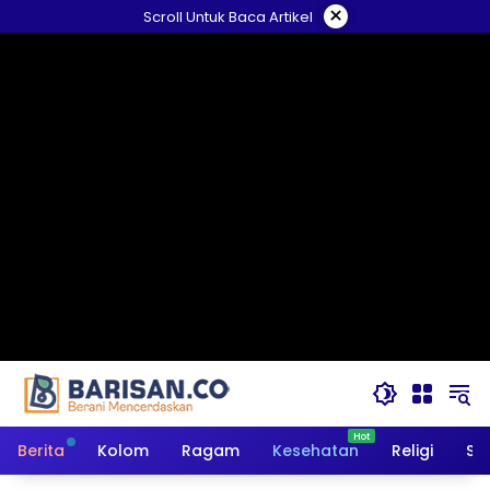
Langsung
×
Scroll Untuk Baca Artikel
ke
konten
Berita
Kolom
Ragam
Kesehatan
Religi
So