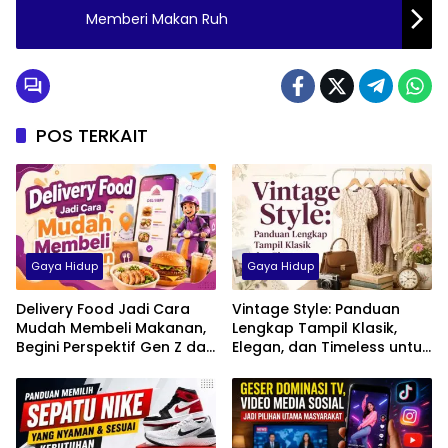
Memberi Makan Ruh
POS TERKAIT
Gaya Hidup
Gaya Hidup
Delivery Food Jadi Cara
Vintage Style: Panduan
Mudah Membeli Makanan,
Lengkap Tampil Klasik,
Begini Perspektif Gen Z dan
Elegan, dan Timeless untuk
Milenial di Indonesia
Pria, Wanita, hingga Anak