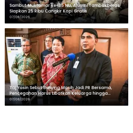
Sambut Muktamar ke-35 NU, Alumni Tambakberas
Siapkan 25 Ribu Cangkir Kopi Gratis
07/08/2026
Taj Yasin Sebut Bullying Masih Jadi PR Bersama,
Pencegahan Harus Libatkan Keluarga hingga
Pesantren
07/08/2026