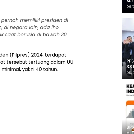
Sur
Mer
06/
 pernah memiliki presiden di
 di negara lain, ada lho
ik saat berusia di bawah 30
den (Pilpres) 2024, terdapat
PPS
arat tersebut tertuang dalam UU
38 
minimal, yakni 40 tahun.
Pro
05/
BPS
di 