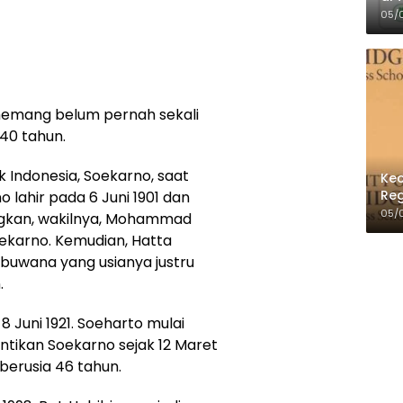
Per
05/
memang belum pernah sekali
 40 tahun.
k Indonesia, Soekarno, saat
Kec
Reg
 lahir pada 6 Juni 1901 dan
05/
angkan, wakilnya, Mohammad
Soekarno. Kemudian, Hatta
ubuwana yang usianya justru
.
8 Juni 1921. Soeharto mulai
tikan Soekarno sejak 12 Maret
 berusia 46 tahun.