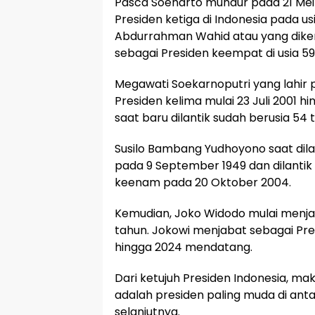
Pasca Soeharto mundur pada 21 Mei 1
Presiden ketiga di Indonesia pada usi
Abdurrahman Wahid atau yang diken
sebagai Presiden keempat di usia 59
Megawati Soekarnoputri yang lahir 
Presiden kelima mulai 23 Juli 2001 
saat baru dilantik sudah berusia 54 
Susilo Bambang Yudhoyono saat dilan
pada 9 September 1949 dan dilantik
keenam pada 20 Oktober 2004.
Kemudian, Joko Widodo mulai menjad
tahun. Jokowi menjabat sebagai Pre
hingga 2024 mendatang.
Dari ketujuh Presiden Indonesia, ma
adalah presiden paling muda di ant
selanjutnya.