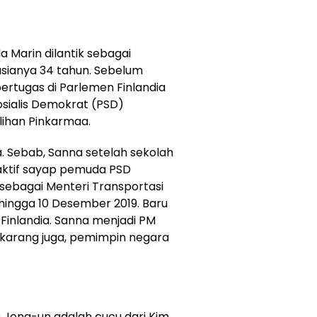
a Marin dilantik sebagai
 usianya 34 tahun. Sebelum
ertugas di Parlemen Finlandia
osialis Demokrat (PSD)
ilihan Pinkarmaa.
da. Sebab, Sanna setelah sekolah
ktif sayap pemuda PSD
 sebagai Menteri Transportasi
 hingga 10 Desember 2019. Baru
Finlandia. Sanna menjadi PM
ekarang juga, pemimpin negara
m Jong-un adalah cucu dari Kim