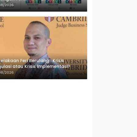
sen
08/2026
elakaan Feri Berulang: Krisis
ulasi atau Krisis Implementasi?
08/2026