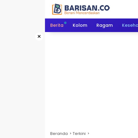
Langsung
ke
konten
Berita
Kolom
Ragam
Keseh
×
Beranda
Terkini