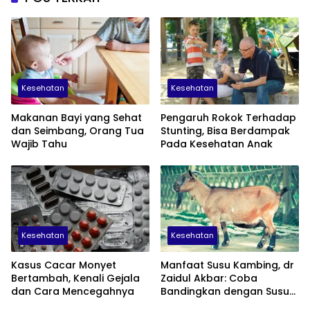
Kesehatan
Kesehatan
Makanan Bayi yang Sehat
Pengaruh Rokok Terhadap
dan Seimbang, Orang Tua
Stunting, Bisa Berdampak
Wajib Tahu
Pada Kesehatan Anak
Kesehatan
Kesehatan
Kasus Cacar Monyet
Manfaat Susu Kambing, dr
Bertambah, Kenali Gejala
Zaidul Akbar: Coba
dan Cara Mencegahnya
Bandingkan dengan Susu
Sapi