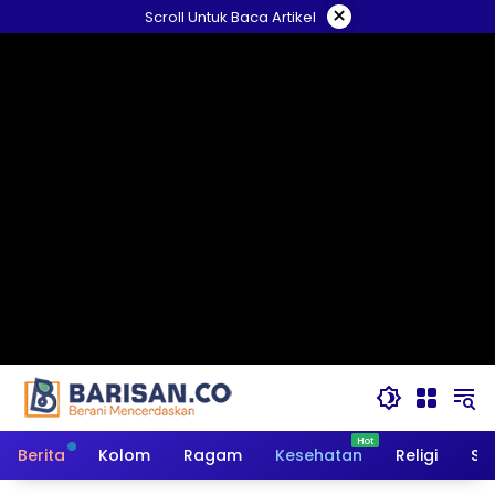
Langsung
×
Scroll Untuk Baca Artikel
ke
konten
Berita
Kolom
Ragam
Kesehatan
Religi
So