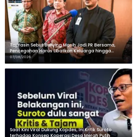
Taj Yasin Sebut Bullying Masih Jadi PR Bersama,
Pencegahan Harus Libatkan Keluarga hingga
Pesantren
07/08/2026
Saat Kini Viral Dukung Kopdes, Ini Kritik Suroto
terhadap Konsep Koperasi Desa Merah Putih