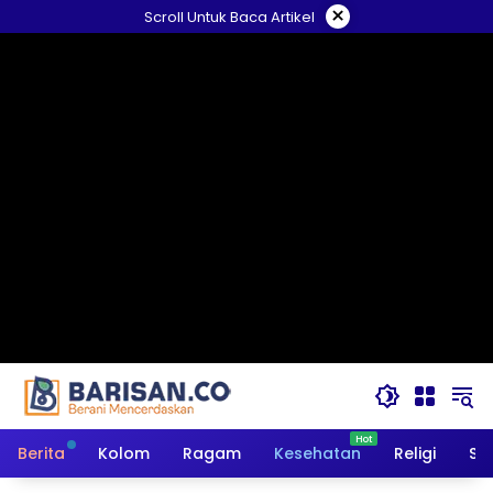
Langsung
×
Scroll Untuk Baca Artikel
ke
konten
Berita
Kolom
Ragam
Kesehatan
Religi
So