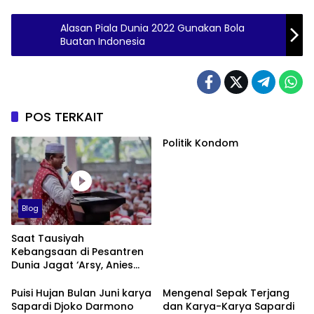
Alasan Piala Dunia 2022 Gunakan Bola
Buatan Indonesia
POS TERKAIT
Politik Kondom
Blog
Saat Tausiyah
Kebangsaan di Pesantren
Dunia Jagat ‘Arsy, Anies
Mendapat Jimat dan
Dukungan dari Abah Aos
Puisi Hujan Bulan Juni karya
Mengenal Sepak Terjang
Sapardi Djoko Darmono
dan Karya-Karya Sapardi