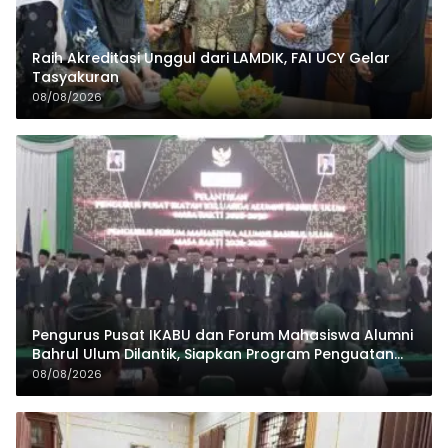
Raih Akreditasi Unggul dari LAMDIK, FAI UCY Gelar
Tasyakuran
08/08/2026
Pengurus Pusat IKABU dan Forum Mahasiswa Alumni
Bahrul Ulum Dilantik, Siapkan Program Penguatan
Organisasi dan Ekonomi
08/08/2026