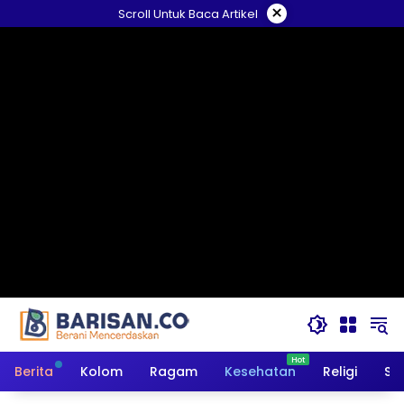
Langsung
×
Scroll Untuk Baca Artikel
ke
konten
Berita
Kolom
Ragam
Kesehatan
Religi
So