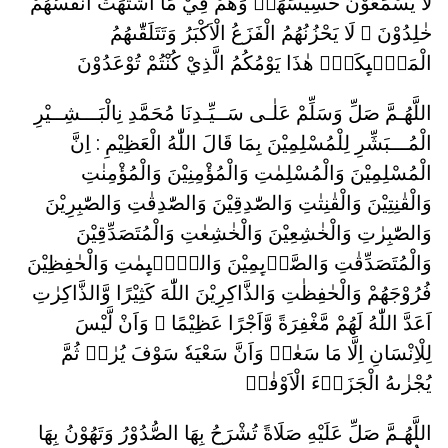
لَا يَسْمَعُوْنَ حَسِيْسَهَاۚ وَهُمْ فِيْ مَا اشْتَهَتْ اَنْفُسُهُمْ
خٰلِدُوْنَ ۚ لَا يَحْزُنُهُمُ الْفَزَعُ الْاَكْبَرُ وَتَتَلَقّٰىهُمُ
الْمَلٰۤىِٕكَةُۗ هٰذَا يَوْمُكُمُ الَّذِيْ كُنْتُمْ تُوْعَدُوْنَ
اللَّهُـمَّ صَلِّ وَسَلِّمْ عَلٰـى سَــيِّـدِنَا مُحَمَّدِ نِالْبَـــشِــيْرِ
الْمُـــبَشِّرِ لِلْمُسْلِمِيْنَ بِمَا قَالَ اللّٰهُ الْعَظِيْمِ : اِنَّ
الْمُسْلِمِيْنَ وَالْمُسْلِمٰتِ وَالْمُؤْمِنِيْنَ وَالْمُؤْمِنٰتِ
وَالْقٰنِتِيْنَ وَالْقٰنِتٰتِ وَالصّٰدِقِيْنَ وَالصّٰدِقٰتِ وَالصّٰبِرِيْنَ
وَالصّٰبِرٰتِ وَالْخٰشِعِيْنَ وَالْخٰشِعٰتِ وَالْمُتَصَدِّقِيْنَ
وَالْمُتَصَدِّقٰتِ وَالصَّاۤىِٕمِيْنَ وَالصّٰۤىِٕمٰتِ وَالْحٰفِظِيْنَ
فُرُوْجَهُمْ وَالْحٰفِظٰتِ وَالذَّاكِرِيْنَ اللّٰهَ كَثِيْرًا وَّالذَّاكِرٰتِ
اَعَدَّ اللّٰهُ لَهُمْ مَّغْفِرَةً وَّاَجْرًا عَظِيْمًا ۞ وَاَنْ لَّيْسَ
لِلْاِنْسَانِ اِلَّا مَا سَعٰىۙ وَاَنَّ سَعْيَهٗ سَوْفَ يُرٰىۖ ثُمَّ
يُجْزٰىهُ الْجَزَاۤءَ الْاَوْفٰىۙ
اللَّهُـمَّ صَلِّ عَلَيْهِ صَلَاةً تُشْرَحُ بِهَا الصُّدُوْرُ وَتَهُوْنُ بِهَا