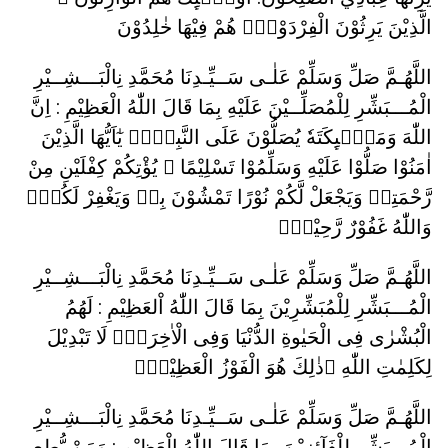
الَّذِيْنَ يَرِثُوْنَ الْفِرْدَوْسَۗ هُمْ فِيْهَا خٰلِدُوْنَ
اللَّهُـمَّ صَلِّ وَسَلِّمْ عَلٰـى سَــيِّـدِنَا مُحَمَّدِ نِالْبَـــشِــيْرِ
الْمُـــبَشِّرِ لِلْمُصَلِّــيْنَ عَلَيْهِ بِمَا قَالَ اللّٰهُ الْعَظِيْمِ : اِنَّ
اللّٰهَ وَمَلٰۤىِٕكَتَهٗ يُصَلُّوْنَ عَلَى النَّبِيِّۗ يٰٓاَيُّهَا الَّذِيْنَ
اٰمَنُوْا صَلُّوْا عَلَيْهِ وَسَلِّمُوْا تَسْلِيْمًا ۞ يُؤْتِكُمْ كِفْلَيْنِ مِنْ
رَّحْمَتِهٖ وَيَجْعَلْ لَّكُمْ نُوْرًا تَمْشُوْنَ بِهٖ وَيَغْفِرْ لَكُمْۗ
وَاللّٰهُ غَفُوْرٌ رَّحِيْمٌۙ
اللَّهُـمَّ صَلِّ وَسَلِّمْ عَلٰـى سَــيِّـدِنَا مُحَمَّدِ نِالْبَـــشِــيْرِ
الْمُـــبَشِّرِ لِلْمُبَشِّرِيْنَ بِمَا قَالَ اللّٰهُ اْلعَظِيْمِ : لَهُمُ
الْبُشْرٰى فِى الْحَيٰوةِ الدُّنْيَا وَفِى الْاٰخِرَةِۗ لَا تَبْدِيْلَ
لِكَلِمٰتِ اللّٰهِ ۗذٰلِكَ هُوَ الْفَوْزُ الْعَظِيْمُۗ
اللَّهُـمَّ صَلِّ وَسَلِّمْ عَلٰـى سَــيِّـدِنَا مُحَمَّدِ نِالْبَـــشِــيْرِ
الْمُـــبَشِّرِ لِلْفَآئِزِيْنَ بِمَا قَالَ اللّٰهُ الْعَظِيْمِ : وَمَنْ يُّطِعِ