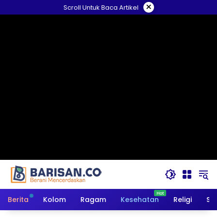
Langsung
×
Scroll Untuk Baca Artikel
ke
konten
Berita
Kolom
Ragam
Kesehatan
Religi
So