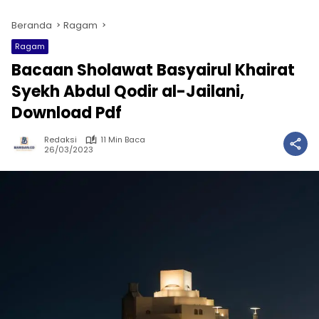
Beranda
Ragam
Ragam
Bacaan Sholawat Basyairul Khairat
Syekh Abdul Qodir al-Jailani,
Download Pdf
Redaksi
11 Min Baca
26/03/2023