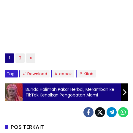
1
2
»
Tag:
Download
ebook
Kitab
Bunda Halimah Pakar Herbal, Merambah ke
TikTok Kenalkan Pengobatan Alami
POS TERKAIT