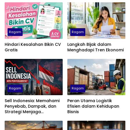
Ragam
Ragam
Hindari Kesalahan Bikin CV
Langkah Bijak dalam
Gratis
Menghadapi Tren Ekonomi
Ragam
Ragam
Sell Indonesia: Memahami
Peran Utama Logistik
Penyebab, Dampak, dan
Efisien dalam Kehidupan
Strategi Menjaga
Bisnis
Kepercayaan Investor