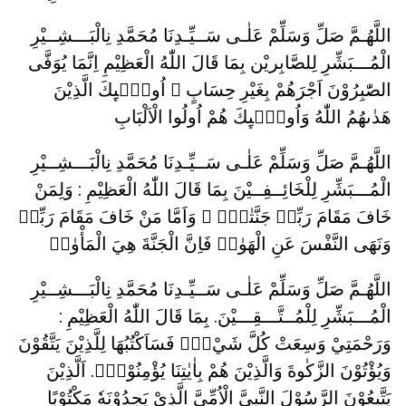
اللَّهُـمَّ صَلِّ وَسَلِّمْ عَلٰـى سَــيِّـدِنَا مُحَمَّدِ نِالْبَـــشِــيْرِ
الْمُـــبَشِّرِ لِلصَّابِريْن بِمَا قَالَ اللّٰهُ الْعَظِيْمِ اِنَّمَا يُوَفَّى
الصّٰبِرُوْنَ اَجْرَهُمْ بِغَيْرِ حِسَابٍ ۞ اُولٰۤىِٕكَ الَّذِيْنَ
هَدٰىهُمُ اللّٰهُ وَاُولٰۤىِٕكَ هُمْ اُولُوا الْاَلْبَابِ
اللَّهُـمَّ صَلِّ وَسَلِّمْ عَلٰـى سَــيِّـدِنَا مُحَمَّدِ نِالْبَـــشِــيْرِ
الْمُـــبَشِّرِ لِلْخَائِــفِــيْنَ بِمَا قَالَ اللّٰهُ الْعَظِيْمِ : وَلِمَنْ
خَافَ مَقَامَ رَبِّهٖ جَنَّتٰنِۚ ۞ وَاَمَّا مَنْ خَافَ مَقَامَ رَبِّهٖ
وَنَهَى النَّفْسَ عَنِ الْهَوٰىۙ فَاِنَّ الْجَنَّةَ هِيَ الْمَأْوٰىۗ
اللَّهُـمَّ صَلِّ وَسَلِّمْ عَلٰـى سَــيِّـدِنَا مُحَمَّدِ نِالْبَـــشِــيْرِ
الْمُـــبَشِّرِ لِلْمُــتَّـــقِـــيْنَ. بِمَا قَالَ اللّٰهُ الْعَظِيْمِ :
وَرَحْمَتِيْ وَسِعَتْ كُلَّ شَيْءٍۗ فَسَاَكْتُبُهَا لِلَّذِيْنَ يَتَّقُوْنَ
وَيُؤْتُوْنَ الزَّكٰوةَ وَالَّذِيْنَ هُمْ بِاٰيٰتِنَا يُؤْمِنُوْنَۚ. اَلَّذِيْنَ
يَتَّبِعُوْنَ الرَّسُوْلَ النَّبِيَّ الْاُمِّيَّ الَّذِيْ يَجِدُوْنَهٗ مَكْتُوْبًا