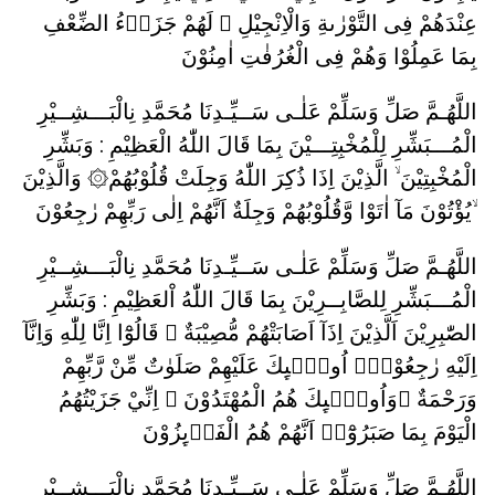
عِنْدَهُمْ فِى التَّوْرٰىةِ وَالْاِنْجِيْلِ ۞ لَهُمْ جَزَاۤءُ الضِّعْفِ
بِمَا عَمِلُوْا وَهُمْ فِى الْغُرُفٰتِ اٰمِنُوْنَ
اللَّهُـمَّ صَلِّ وَسَلِّمْ عَلٰـى سَــيِّـدِنَا مُحَمَّدِ نِالْبَـــشِــيْرِ
الْمُـــبَشِّرِ لِلْمُخْبِتِـــيْنَ بِمَا قَالَ اللّٰهُ الْعَظِيْمِ : وَبَشِّرِ
الْمُخْبِتِيْنَ ۙ الَّذِيْنَ اِذَا ذُكِرَ اللّٰهُ وَجِلَتْ قُلُوْبُهُمْ۞ وَالَّذِيْنَ
يُؤْتُوْنَ مَآ اٰتَوْا وَّقُلُوْبُهُمْ وَجِلَةٌ اَنَّهُمْ اِلٰى رَبِّهِمْ رٰجِعُوْنَ ۙ
اللَّهُـمَّ صَلِّ وَسَلِّمْ عَلٰـى سَــيِّـدِنَا مُحَمَّدِ نِالْبَـــشِــيْرِ
الْمُـــبَشِّرِ لِلصَّابِــرِيْنَ بِمَا قَالَ اللّٰهُ اْلعَظِيْمِ : وَبَشِّرِ
الصّٰبِرِيْنَ اَلَّذِيْنَ اِذَآ اَصَابَتْهُمْ مُّصِيْبَةٌ ۗ قَالُوْٓا اِنَّا لِلّٰهِ وَاِنَّآ
اِلَيْهِ رٰجِعُوْنَۗ اُولٰۤىِٕكَ عَلَيْهِمْ صَلَوٰتٌ مِّنْ رَّبِّهِمْ
وَرَحْمَةٌ ۗوَاُولٰۤىِٕكَ هُمُ الْمُهْتَدُوْنَ ۞ اِنِّيْ جَزَيْتُهُمُ
الْيَوْمَ بِمَا صَبَرُوْٓاۙ اَنَّهُمْ هُمُ الْفَاۤىِٕزُوْنَ
اللَّهُـمَّ صَلِّ وَسَلِّمْ عَلٰـى سَــيِّـدِنَا مُحَمَّدِ نِالْبَـــشِــيْرِ