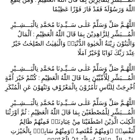
اللّٰهَ وَرَسُوْلَهٗ فَقَدْ فَازَ فَوْزًا عَظِيْمًا
اللَّهُـمَّ صَلِّ وَسَلِّمْ عَلٰـى سَــيِّـدِنَا مُحَمَّدِ نِالْبَـــشِــيْرِ
الْمُـــبَشِّرِ لِلزَّاهِدِيْنَ بِمَا قَالَ اللّٰهُ الْعَظِيْمِ : اَلْمَالُ
وَالْبَنُوْنَ زِيْنَةُ الْحَيٰوةِ الدُّنْيَاۚ وَالْبٰقِيٰتُ الصّٰلِحٰتُ خَيْرٌ
عِنْدَ رَبِّكَ ثَوَابًا وَّخَيْرٌ اَمَلًا
اللَّهُـمَّ صَلِّ وَسَلِّمْ عَلٰـى سَــيِّـدِنَا مُحَمَّدِ نِالْبَـــشِــيْرِ
الْمُـــبَشِّرِ لِلْأُمِّيِّيْنَ بِمَا قَالَ اللّٰهُ الْعَظِيْمِ : كُنْتُمْ خَيْرَ اُمَّةٍ
اُخْرِجَتْ لِلنَّاسِ تَأْمُرُوْنَ بِالْمَعْرُوْفِ وَتَنْهَوْنَ عَنِ الْمُنْكَرِ
اللَّهُـمَّ صَلِّ وَسَلِّمْ عَلٰـى سَــيِّـدِنَا مُحَمَّدِ نِالْبَـــشِــيْرِ
الْمُـــبَشِّرِ لِلْمُصْطَفَيْنَ بِمَا قَالَ اللّٰهُ الْعَظِيْمِ : ثُمَّ اَوْرَثْنَا
الْكِتٰبَ الَّذِيْنَ اصْطَفَيْنَا مِنْ عِبَادِنَاۚ فَمِنْهُمْ ظَالِمٌ
لِّنَفْسِهٖ ۚوَمِنْهُمْ مُّقْتَصِدٌ ۚوَمِنْهُمْ سَابِقٌۢ بِالْخَيْرٰتِ