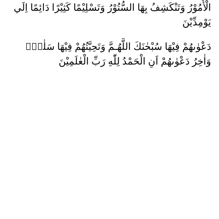
الْأُمُوْرُ وَتَنْكَشِفُ بِهَا السُّتُوْرُ وَتَسْلِيْمًا كَثِيْرًا دَائِمًا اِلَي
يَوْمِدِّيْنَ
دَعْوٰىهُمْ فِيْهَا سُبْحٰنَكَ اللَّهُـمَّ وَتَحِيَّتُهُمْ فِيْهَا سَلٰمٌۚ
وَاٰخِرُ دَعْوٰىهُمْ اَنِ الْحَمْدُ لِلّٰهِ رَبِّ الْعٰلَمِيْنَ