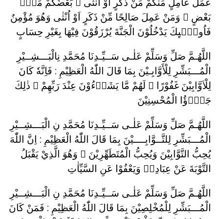
عَمَلَ عَامِلٍ مِّنْكُمْ مِّنْ ذَكَرٍ اَوْ اُنْثٰى ۚ بَعْضُكُمْ مِّنْۢ
بَعْضٍ ۞ وَمَنْ عَمِلَ صَالِحًا مِّنْ ذَكَرٍ اَوْ اُنْثٰى وَهُوَ مُؤْمِنٌ
فَاُولٰۤىِٕكَ يَدْخُلُوْنَ الْجَنَّةَ يُرْزَقُوْنَ فِيْهَا بِغَيْرِ حِسَابٍ
اللَّهُـمَّ صَلِّ وَسَلِّمْ عَلٰـى سَــيِّـدِنَا مُحَمَّدِ نِالْبَـــشِــيْرِ
الْمُـــبَشِّرِ لِلْأَوَّابِـيْنَ بِمَا قَالَ اللّٰهُ الْعَظِيْمِ : فَاِنَّهٗ كَانَ
لِلْاَوَّابِيْنَ غَفُوْرًا ۞ لَهُمْ مَّا يَشَاۤءُوْنَ عِنْدَ رَبِّهِمْ ۗ ذٰلِكَ
جَزٰۤؤُا الْمُحْسِنِيْنَ
اللَّهُـمَّ صَلِّ وَسَلِّمْ عَلٰـى سَــيِّـدِنَا مُحَمَّدِ نِ الْبَـــشِــيْرِ
الْمُـــبَشِّرِ لِلتَّــوَّابِــــيْنَ بِمَا قَالَ اللّٰهُ الْعَظِيْمِ : اِنَّ اللّٰهَ
يُحِبُّ التَّوَّابِيْنَ وَيُحِبُّ الْمُتَطَهِّرِيْنَ ۞ وَهُوَ الَّذِيْ يَقْبَلُ
التَّوْبَةَ عَنْ عِبَادِهٖ وَيَعْفُوْا عَنِ السَّيِّاٰتِ
اللَّهُـمَّ صَلِّ وَسَلِّمْ عَلٰـى سَــيِّـدِنَا مُحَمَّدِ نِ الْبَـــشِــيْرِ
الْمُـــبَشِّرِ لِلْمُخْلِصِيْنَ بِمَا قَالَ اللّٰهُ الْعَظِيْمِ : فَمَنْ كَانَ