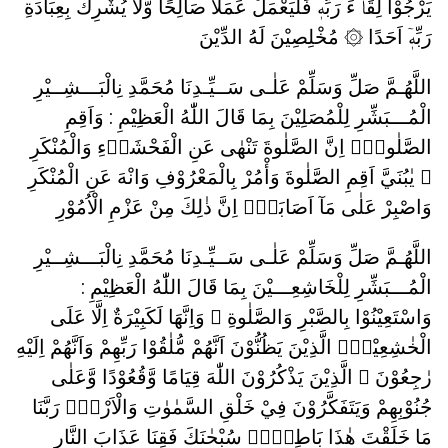
يَرْجُوْا لِقَاۤءَ رَبِّهٖ فَلْيَعْمَلْ عَمَلًا صَالِحًا وَّلَا يُشْرِكْ بِعِبَادَةِ
رَبِّهٖٓ اَحَدًا ۞ مُخْلِصِيْنَ لَهُ الدِّيْنَ
اللَّهُـمَّ صَلِّ وَسَلِّمْ عَلٰـى سَــيِّـدِنَا مُحَمَّدِ نِالْبَـــشِــيْرِ
الْمُـــبَشِّرِ لِلْمُصَلِيْنَ بِمَا قَالَ اللّٰهُ الْعَظِيْمِ : وَاَقِمِ
الصَّلٰوةَۗ اِنَّ الصَّلٰوةَ تَنْهٰى عَنِ الْفَحْشَاۤءِ وَالْمُنْكَرِ
۞ يٰبُنَيَّ اَقِمِ الصَّلٰوةَ وَأْمُرْ بِالْمَعْرُوْفِ وَانْهَ عَنِ الْمُنْكَرِ
وَاصْبِرْ عَلٰى مَآ اَصَابَكَۗ اِنَّ ذٰلِكَ مِنْ عَزْمِ الْاُمُوْرِ
اللَّهُـمَّ صَلِّ وَسَلِّمْ عَلٰـى سَــيِّـدِنَا مُحَمَّدِ نِالْبَـــشِــيْرِ
الْمُـــبَشِّرِ لِلْخَاشِعِـــيْنَ بِمَا قَالَ اللّٰهُ الْعَظِيْمِ :
وَاسْتَعِيْنُوْا بِالصَّبْرِ وَالصَّلٰوةِ ۗ وَاِنَّهَا لَكَبِيْرَةٌ اِلَّا عَلَى
الْخٰشِعِيْنَۙ الَّذِيْنَ يَظُنُّوْنَ اَنَّهُمْ مُّلٰقُوْا رَبِّهِمْ وَاَنَّهُمْ اِلَيْهِ
رٰجِعُوْنَ ۞ الَّذِيْنَ يَذْكُرُوْنَ اللّٰهَ قِيَامًا وَّقُعُوْدًا وَّعَلٰى
جُنُوْبِهِمْ وَيَتَفَكَّرُوْنَ فِيْ خَلْقِ السَّمٰوٰتِ وَالْاَرْضِۚ رَبَّنَا
مَا خَلَقْتَ هٰذَا بَاطِلًاۚ سُبْحٰنَكَ فَقِنَا عَذَابَ النَّارِ