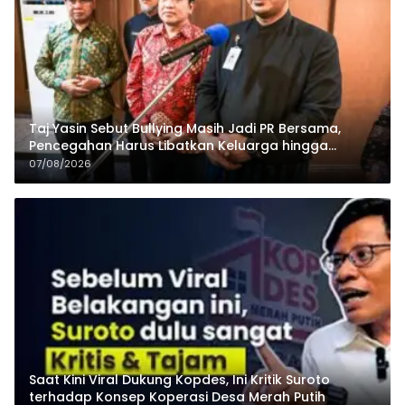
Taj Yasin Sebut Bullying Masih Jadi PR Bersama,
Pencegahan Harus Libatkan Keluarga hingga
Pesantren
07/08/2026
Saat Kini Viral Dukung Kopdes, Ini Kritik Suroto
terhadap Konsep Koperasi Desa Merah Putih