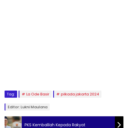
Tag:
La Ode Basir
pilkada jakarta 2024
Editor: Lukni Maulana
PKS Kembalilah Kepada Rakyat