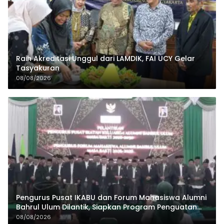
Raih Akreditasi Unggul dari LAMDIK, FAI UCY Gelar
Tasyakuran
08/08/2026
Pengurus Pusat IKABU dan Forum Mahasiswa Alumni
Bahrul Ulum Dilantik, Siapkan Program Penguatan
Organisasi dan Ekonomi
08/08/2026