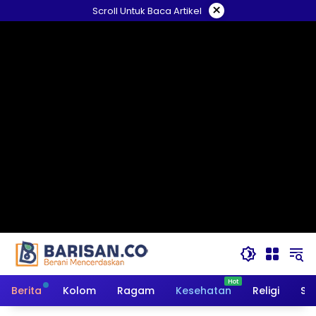
Langsung
×
Scroll Untuk Baca Artikel
ke
konten
Berita
Kolom
Ragam
Kesehatan
Religi
So