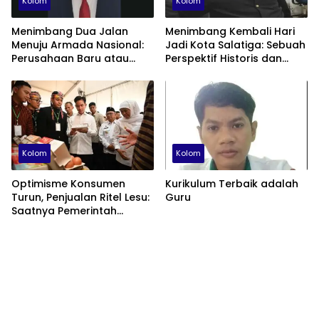
Kolom
Kolom
Menimbang Dua Jalan
Menimbang Kembali Hari
Menuju Armada Nasional:
Jadi Kota Salatiga: Sebuah
Perusahaan Baru atau
Perspektif Historis dan
Fondasi Maritime ID?
Administratif
Kolom
Kolom
Optimisme Konsumen
Kurikulum Terbaik adalah
Turun, Penjualan Ritel Lesu:
Guru
Saatnya Pemerintah
Berhenti Beralasan dan
Fokus Membenahi Ekonomi
Domestik