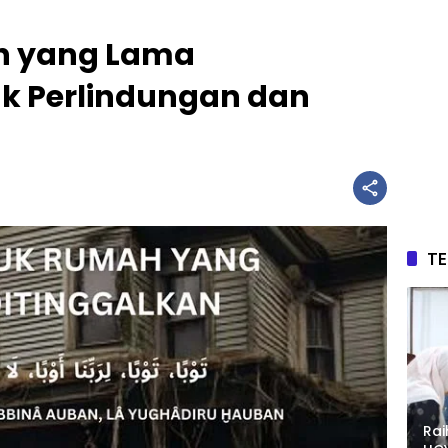
h yang Lama
uk Perlindungan dan
T
Rai