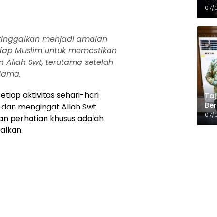
Kop
07/
tinggalkan menjadi amalan
etiap Muslim untuk memastikan
 Allah Swt, terutama setelah
lama.
tiap aktivitas sehari-hari
Taj
Ber
 dan mengingat Allah Swt.
Kel
07/
an perhatian khusus adalah
alkan.