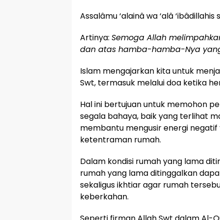
Assalâmu ‘alainâ wa ‘alâ ‘ibâdillahis 
Artinya:
Semoga Allah melimpahkan
dan atas hamba-hamba-Nya yang 
Islam mengajarkan kita untuk menj
Swt, termasuk melalui doa ketika h
Hal ini bertujuan untuk memohon pe
segala bahaya, baik yang terlihat ma
membantu mengusir energi negati
ketentraman rumah.
Dalam kondisi rumah yang lama di
rumah yang lama ditinggalkan dapa
sekaligus ikhtiar agar rumah terse
keberkahan.
Seperti firman Allah Swt dalam Al-Q