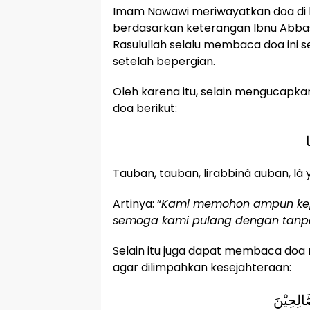
Imam Nawawi meriwayatkan doa di b
berdasarkan keterangan Ibnu Abb
Rasulullah selalu membaca doa ini s
setelah bepergian.
Oleh karena itu, selain mengucapk
doa berikut:
ا
Tauban, tauban, lirabbinâ auban, lâ
Artinya: “
Kami memohon ampun kep
semoga kami pulang dengan tanp
Selain itu juga dapat membaca do
agar dilimpahkan kesejahteraan:
َالِحِيْنَ