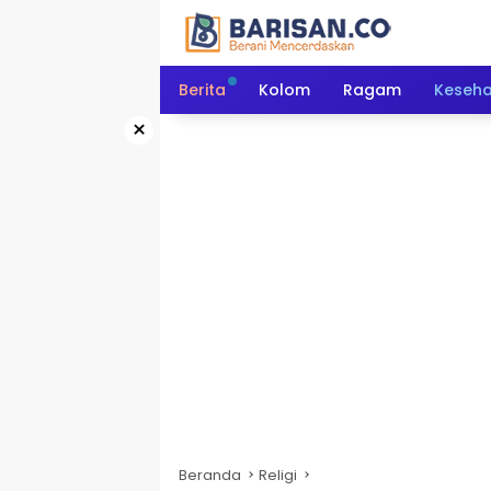
Langsung
ke
konten
Berita
Kolom
Ragam
Keseh
×
Beranda
Religi