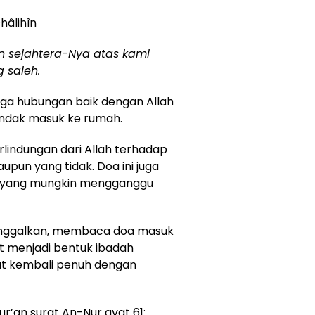
shâlihîn
 sejahtera-Nya atas kami
saleh.
aga hubungan baik dengan Allah
endak masuk ke rumah.
rlindungan dari Allah terhadap
upun yang tidak. Doa ini juga
f yang mungkin mengganggu
tinggalkan, membaca doa masuk
t menjadi bentuk ibadah
but kembali penuh dengan
ur’an surat An-Nur ayat 61: