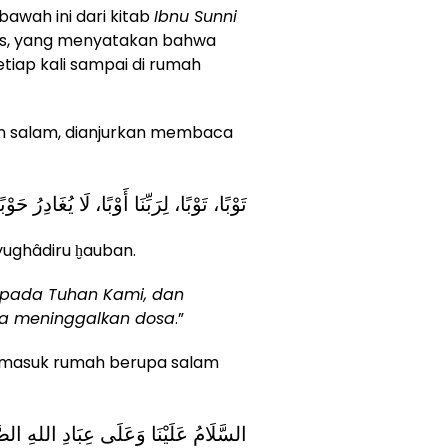
awah ini dari kitab
Ibnu Sunni
as, yang menyatakan bahwa
etiap kali sampai di rumah
an salam, dianjurkan membaca
تَوْبًا، تَوْبًا، لِرَبِّنَا أَوْبًا، لَا يُغَادِرُ حَوْبً
 yughâdiru ḫauban.
ada Tuhan Kami, dan
a meninggalkan dosa
.”
a masuk rumah berupa salam
السَّلَامُ عَلَيْنَا وَعَلَى عِبَادِ اللهِ الصّ