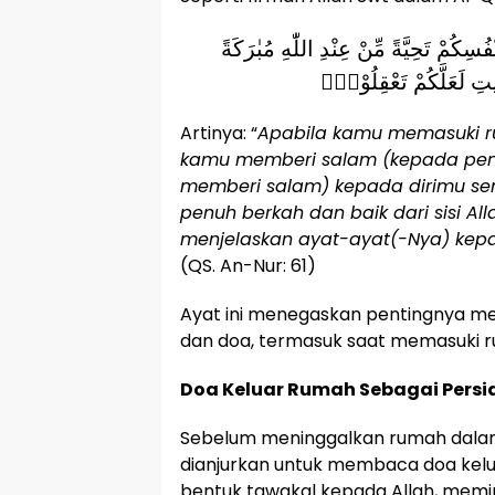
ْفُسِكُمْ تَحِيَّةً مِّنْ عِنْدِ اللّٰهِ مُبٰرَكَةً
ٰيٰتِ لَعَلَّكُمْ تَعْقِلُوْنَࣖ
Artinya: “
Apabila kamu memasuki r
kamu memberi salam (kepada peng
memberi salam) kepada dirimu se
penuh berkah dan baik dari sisi All
menjelaskan ayat-ayat(-Nya) ke
(QS. An-Nur: 61)
Ayat ini menegaskan pentingnya m
dan doa, termasuk saat memasuki 
Doa Keluar Rumah Sebagai Persi
Sebelum meninggalkan rumah dalam 
dianjurkan untuk membaca doa kelua
bentuk tawakal kepada Allah, memi