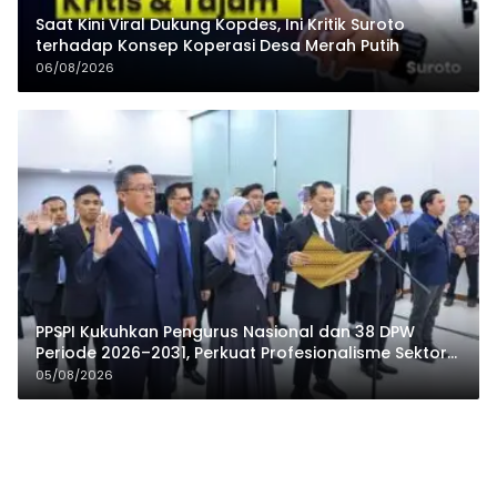
Saat Kini Viral Dukung Kopdes, Ini Kritik Suroto
terhadap Konsep Koperasi Desa Merah Putih
06/08/2026
PPSPI Kukuhkan Pengurus Nasional dan 38 DPW
Periode 2026–2031, Perkuat Profesionalisme Sektor
Publik
05/08/2026