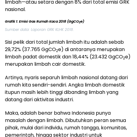
limbah—atau setara dengan 8% dari total emisi GRK
nasional.
Grafik 1: Emisi Gas Rumah Kaca 2018 (GgCO
e)
2
Sumber data: Laporan GRK KLHK 2018.
Sisi pelik dari total jumlah limbah itu adalah sebab
29,72% (37.765 GgCO
e) di antaranya merupakan
2
limbah padat domestik dan 18,44% (23.432 GgCO
e)
2
merupakan limbah cair domestik.
Artinya, nyaris separuh limbah nasional datang dari
rumah kita sendiri-sendiri. Angka limbah domestik
itupun masih lebih tinggi dibanding limbah yang
datang dari aktivitas industri.
Maka, adalah benar bahwa Indonesia punya
masalah dengan limbah. Dibutuhkan peran semua
pihak, mulai dari individu, rumah tangga, komunitas,
pemerintah, hingga sektor industri untuk