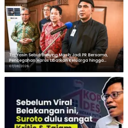
Taj Yasin Sebut Bullying Masih Jadi PR Bersama,
Pencegahan Harus Libatkan Keluarga hingga
Pesantren
07/08/2026