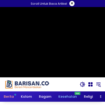
Langsung
×
Scroll Untuk Baca Artikel
ke
konten
Berita
Kolom
Ragam
Kesehatan
Religi
So