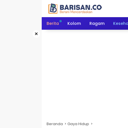
Langsung
ke
konten
Berita
Kolom
Ragam
Keseh
×
Beranda
Gaya Hidup