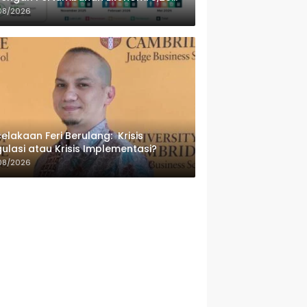
sen
08/2026
elakaan Feri Berulang: Krisis
ulasi atau Krisis Implementasi?
08/2026