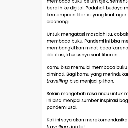
membaca buku belum ajek, sement
beralih ke digital. Padahal, buday
kemampuan literasi yang kuat aga
dibohongi.
Untuk mengatasi masalah itu, cob
membaca buku. Pandemi ini bisa m
membangkitkan minat baca karena a
dibatasi, khususnya saat liburan.
Kamu bisa memulai membaca buku 
diminati. Bagi kamu yang merinduka
travelling
bisa menjadi pilihan.
Selain mengobati rasa rindu untuk
ini bisa menjadi sumber inspirasi ba
pandemi usai.
Kali ini saya akan merekomendasi
travelling
, ini dia!