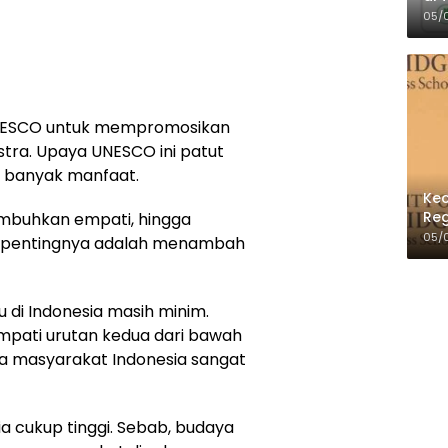
Per
05/
 UNESCO untuk mempromosikan
ra. Upaya UNESCO ini patut
 banyak manfaat.
Kec
Reg
mbuhkan empati, hingga
05/
ah pentingnya adalah menambah
di Indonesia masih minim.
pati urutan kedua dari bawah
baca masyarakat Indonesia sangat
ia cukup tinggi. Sebab, budaya