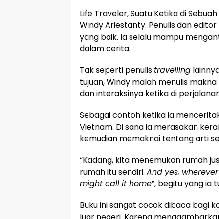
Life Traveler, Suatu Ketika di Sebu
Windy Ariestanty. Penulis dan editor
yang baik. Ia selalu mampu menga
dalam cerita.
Tak seperti penulis
travelling
lainnya
tujuan, Windy malah menulis makna 
dan interaksinya ketika di perjalanan
Sebagai contoh ketika ia mencerita
Vietnam. Di sana ia merasakan kera
kemudian memaknai tentang arti s
“Kadang, kita menemukan rumah just
rumah itu sendiri.
And yes, wherever
might call it home
”, begitu yang ia tu
Buku ini sangat cocok dibaca bagi 
luar negeri. Karena menggambarkan 