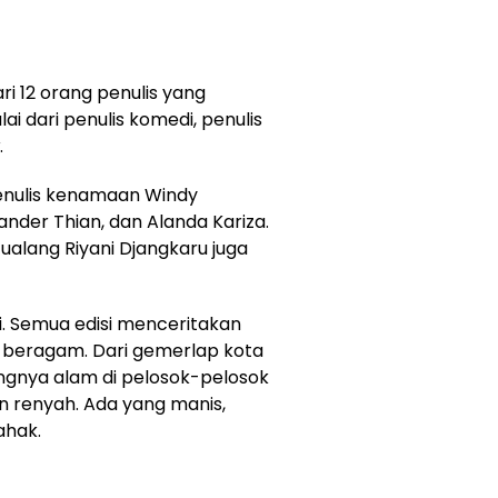
dari 12 orang penulis yang
ai dari penulis komedi, penulis
.
nulis kenamaan Windy
exander Thian, dan Alanda Kariza.
alang Riyani Djangkaru juga
si. Semua edisi menceritakan
g beragam. Dari gemerlap kota
ngnya alam di pelosok-pelosok
n renyah. Ada yang manis,
ahak.