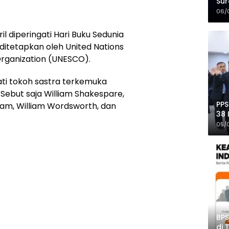
Sur
Mer
06/
il diperingati Hari Buku Sedunia
i ditetapkan oleh United Nations
 Organization (UNESCO).
ti tokoh sastra terkemuka
 Sebut saja William Shakespare,
PPS
tam, William Wordsworth, dan
38 
Pro
05/
BPS
di 