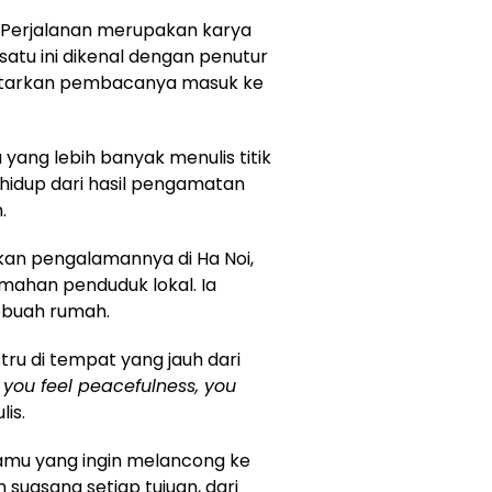
ah Perjalanan merupakan karya
 satu ini dikenal dengan penutur
ntarkan pembacanya masuk ke
 yang lebih banyak menulis titik
hidup dari hasil pengamatan
.
kan pengalamannya di Ha Noi,
mahan penduduk lokal. Ia
ebuah rumah.
ru di tempat yang jauh dari
 you feel peacefulness, you
lis.
kamu yang ingin melancong ke
suasana setiap tujuan, dari