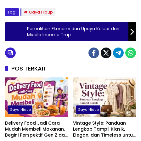
Tag:
Gaya Hidup
Pemulihan Ekonomi dan Upaya Keluar dari
Middle Income Trap
POS TERKAIT
Gaya Hidup
Gaya Hidup
Delivery Food Jadi Cara
Vintage Style: Panduan
Mudah Membeli Makanan,
Lengkap Tampil Klasik,
Begini Perspektif Gen Z dan
Elegan, dan Timeless untuk
Milenial di Indonesia
Pria, Wanita, hingga Anak