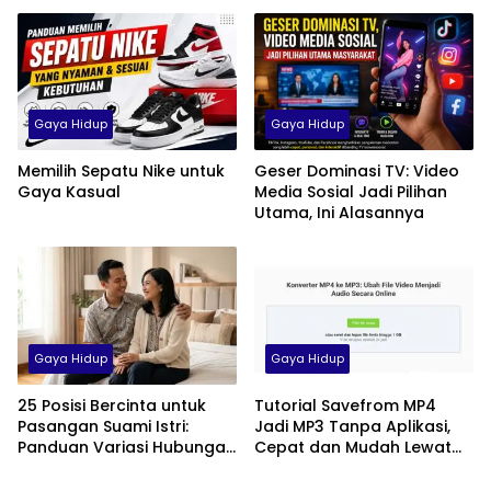
Gaya Hidup
Gaya Hidup
Memilih Sepatu Nike untuk
Geser Dominasi TV: Video
Gaya Kasual
Media Sosial Jadi Pilihan
Utama, Ini Alasannya
Gaya Hidup
Gaya Hidup
25 Posisi Bercinta untuk
Tutorial Savefrom MP4
Pasangan Suami Istri:
Jadi MP3 Tanpa Aplikasi,
Panduan Variasi Hubungan
Cepat dan Mudah Lewat
yang Nyaman dan
HP
Harmonis