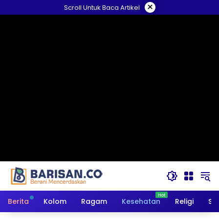
Langsung
×
Scroll Untuk Baca Artikel
ke
konten
Berita
Kolom
Ragam
Kesehatan
Religi
So