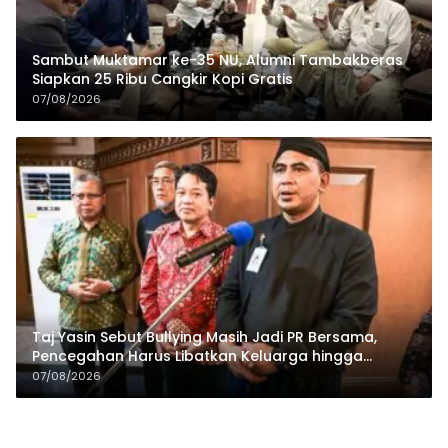
Sambut Muktamar ke-35 NU, Alumni Tambakberas
Siapkan 25 Ribu Cangkir Kopi Gratis
07/08/2026
Taj Yasin Sebut Bullying Masih Jadi PR Bersama,
Pencegahan Harus Libatkan Keluarga hingga
Pesantren
07/08/2026