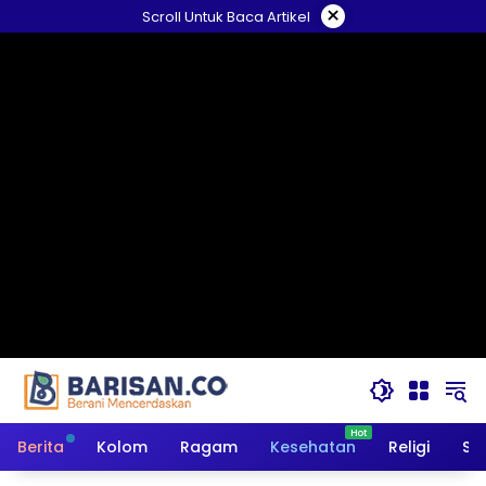
Langsung
×
Scroll Untuk Baca Artikel
ke
konten
Berita
Kolom
Ragam
Kesehatan
Religi
So