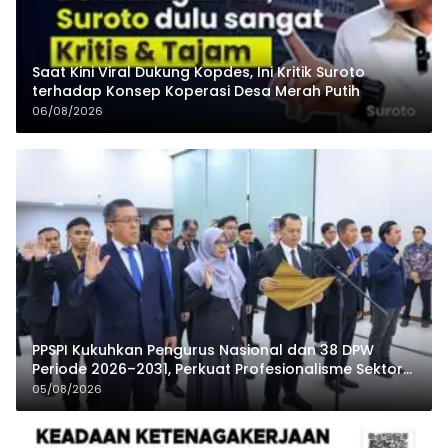
Saat Kini Viral Dukung Kopdes, Ini Kritik Suroto
terhadap Konsep Koperasi Desa Merah Putih
06/08/2026
PPSPI Kukuhkan Pengurus Nasional dan 38 DPW
Periode 2026–2031, Perkuat Profesionalisme Sektor
Publik
05/08/2026