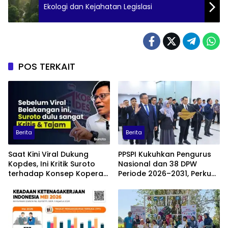
Ekologi dan Kejahatan Legislasi
POS TERKAIT
Berita
Berita
Saat Kini Viral Dukung
PPSPI Kukuhkan Pengurus
Kopdes, Ini Kritik Suroto
Nasional dan 38 DPW
terhadap Konsep Koperasi
Periode 2026–2031, Perkuat
Desa Merah Putih
Profesionalisme Sektor
Publik