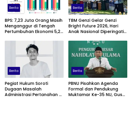
Berita
Berita
BPS: 7,23 Juta Orang Masih
TBM Genzi Gelar Genzi
Menganggur di Tengah
Bright Future 2026, Hari
Pertumbuhan Ekonomi 5,29
Anak Nasional Diperingati
Persen
dengan Lomba Puisi dan
Tembang Dolanan
Berita
Berita
Pegiat Hukum Soroti
PBNU Pisahkan Agenda
Dugaan Masalah
Formal dan Pendukung
Administrasi Pertanahan di
Muktamar Ke-35 NU, Gus
Balik Konflik Agraria Laoli
Yahya: Forum
Luwu Timur
Permusyawaratan
Dipusatkan di
Tambakberas