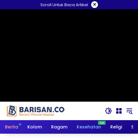
Langsung
×
Scroll Untuk Baca Artikel
ke
konten
Berita
Kolom
Ragam
Kesehatan
Religi
So