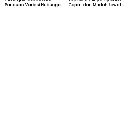
Panduan Variasi Hubungan
Cepat dan Mudah Lewat
yang Nyaman dan
HP
Harmonis