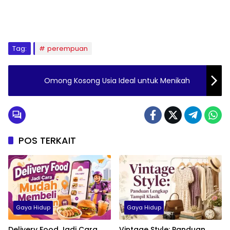
Tag:
perempuan
Omong Kosong Usia Ideal untuk Menikah
POS TERKAIT
Gaya Hidup
Gaya Hidup
Delivery Food Jadi Cara
Vintage Style: Panduan