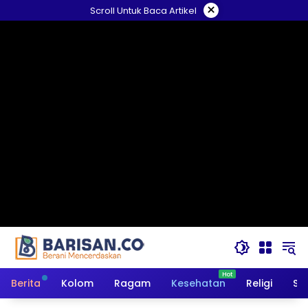
Langsung
×
Scroll Untuk Baca Artikel
ke
konten
Berita
Kolom
Ragam
Kesehatan
Religi
So