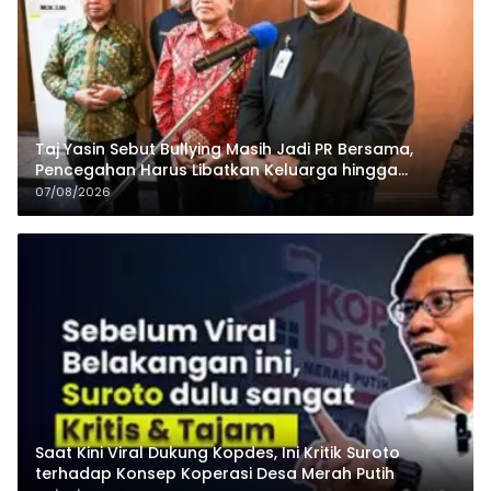
Taj Yasin Sebut Bullying Masih Jadi PR Bersama,
Pencegahan Harus Libatkan Keluarga hingga
Pesantren
07/08/2026
Saat Kini Viral Dukung Kopdes, Ini Kritik Suroto
terhadap Konsep Koperasi Desa Merah Putih