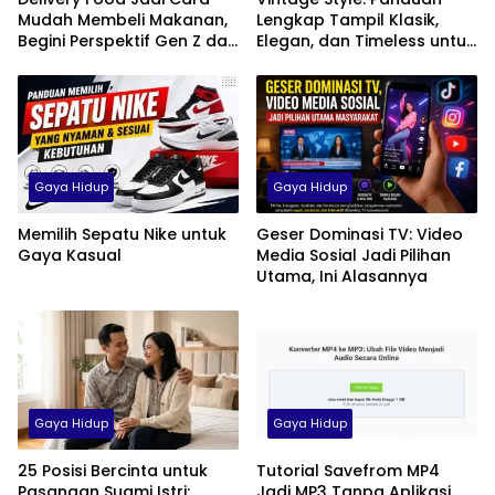
Mudah Membeli Makanan,
Lengkap Tampil Klasik,
Begini Perspektif Gen Z dan
Elegan, dan Timeless untuk
Milenial di Indonesia
Pria, Wanita, hingga Anak
Gaya Hidup
Gaya Hidup
Memilih Sepatu Nike untuk
Geser Dominasi TV: Video
Gaya Kasual
Media Sosial Jadi Pilihan
Utama, Ini Alasannya
Gaya Hidup
Gaya Hidup
25 Posisi Bercinta untuk
Tutorial Savefrom MP4
Pasangan Suami Istri:
Jadi MP3 Tanpa Aplikasi,