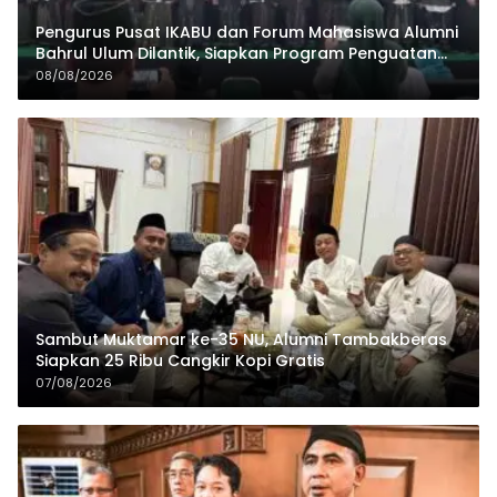
Pengurus Pusat IKABU dan Forum Mahasiswa Alumni
Bahrul Ulum Dilantik, Siapkan Program Penguatan
Organisasi dan Ekonomi
08/08/2026
Sambut Muktamar ke-35 NU, Alumni Tambakberas
Siapkan 25 Ribu Cangkir Kopi Gratis
07/08/2026