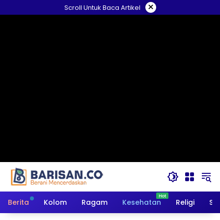
Langsung
×
Scroll Untuk Baca Artikel
ke
konten
Berita
Kolom
Ragam
Kesehatan
Religi
So