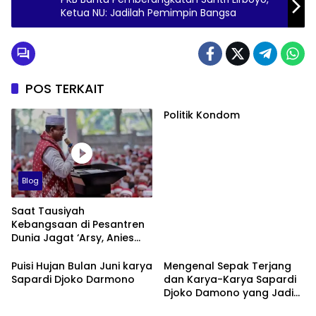
Ketua NU: Jadilah Pemimpin Bangsa
POS TERKAIT
Politik Kondom
Blog
Saat Tausiyah
Kebangsaan di Pesantren
Dunia Jagat ‘Arsy, Anies
Mendapat Jimat dan
Dukungan dari Abah Aos
Puisi Hujan Bulan Juni karya
Mengenal Sepak Terjang
Sapardi Djoko Darmono
dan Karya-Karya Sapardi
Djoko Damono yang Jadi
Google Doodle Hari Ini