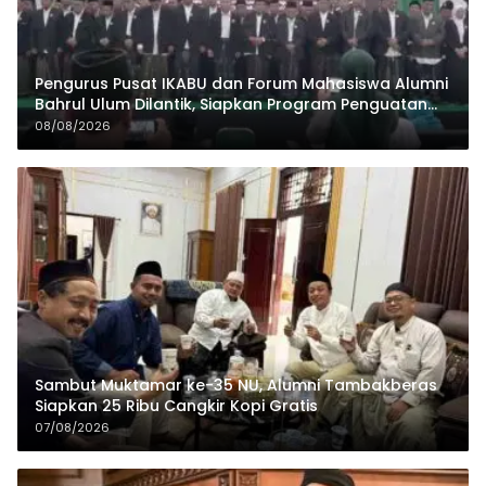
Pengurus Pusat IKABU dan Forum Mahasiswa Alumni
Bahrul Ulum Dilantik, Siapkan Program Penguatan
Organisasi dan Ekonomi
08/08/2026
Sambut Muktamar ke-35 NU, Alumni Tambakberas
Siapkan 25 Ribu Cangkir Kopi Gratis
07/08/2026