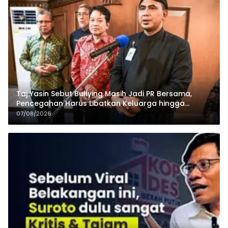
Taj Yasin Sebut Bullying Masih Jadi PR Bersama,
Pencegahan Harus Libatkan Keluarga hingga
Pesantren
07/08/2026