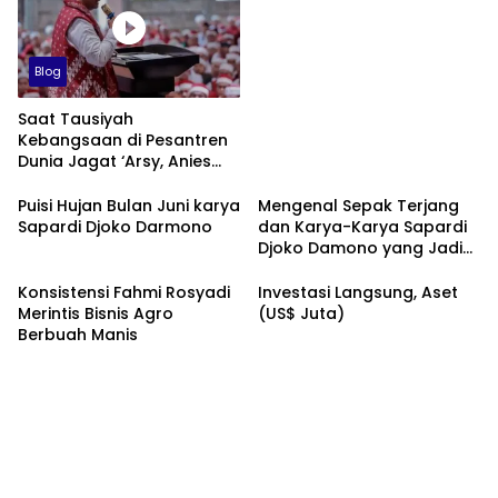
Blog
Saat Tausiyah
Kebangsaan di Pesantren
Dunia Jagat ‘Arsy, Anies
Mendapat Jimat dan
Dukungan dari Abah Aos
Puisi Hujan Bulan Juni karya
Mengenal Sepak Terjang
Sapardi Djoko Darmono
dan Karya-Karya Sapardi
Djoko Damono yang Jadi
Google Doodle Hari Ini
Konsistensi Fahmi Rosyadi
Investasi Langsung, Aset
Merintis Bisnis Agro
(US$ Juta)
Berbuah Manis