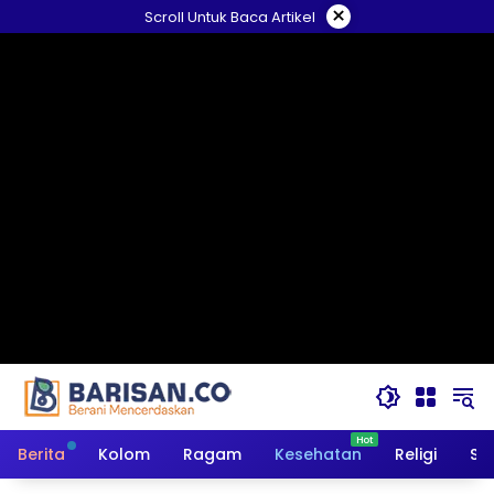
Langsung
×
Scroll Untuk Baca Artikel
ke
konten
Berita
Kolom
Ragam
Kesehatan
Religi
So