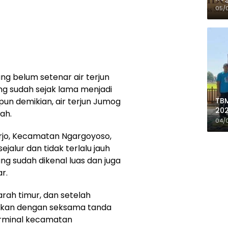
05/
g belum setenar air terjun
g sudah sejak lama menjadi
TBM
un demikian, air terjun Jumog
202
ah.
de
04/
Do
erjo, Kecamatan Ngargoyoso,
jalur dan tidak terlalu jauh
ang sudah dikenal luas dan juga
r.
 arah timur, dan setelah
tikan dengan seksama tanda
terminal kecamatan