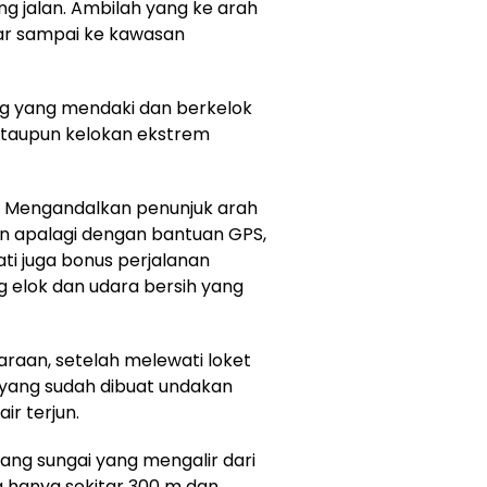
g jalan. Ambilah yang ke arah
tar sampai ke kawasan
ung yang mendaki dan berkelok
 ataupun kelokan ekstrem
. Mengandalkan penunjuk arah
lan apalagi dengan bantuan GPS,
ati juga bonus perjalanan
elok dan udara bersih yang
raan, setelah melewati loket
yang sudah dibuat undakan
r terjun.
jang sungai yang mengalir dari
a hanya sekitar 300 m dan