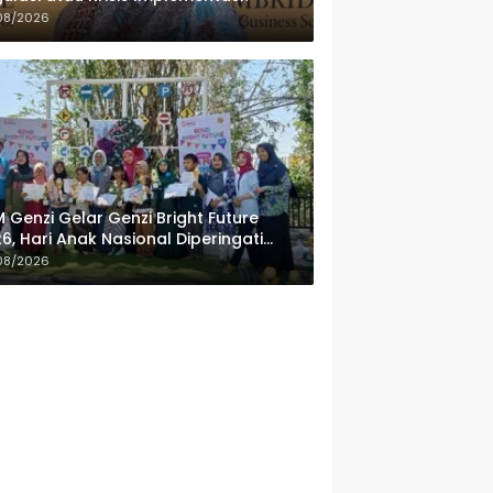
08/2026
 Genzi Gelar Genzi Bright Future
6, Hari Anak Nasional Diperingati
ngan Lomba Puisi dan Tembang
08/2026
lanan