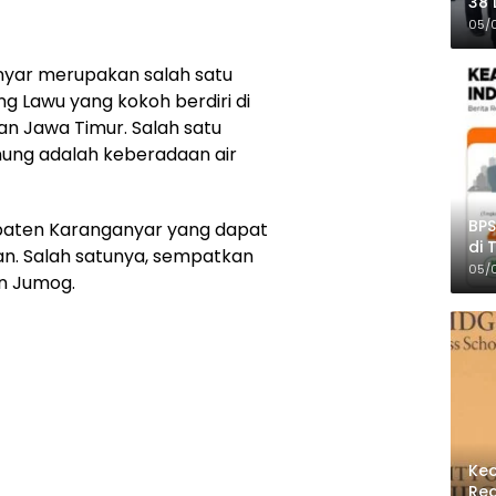
38 
Pro
05/
yar merupakan salah satu
g Lawu yang kokoh berdiri di
n Jawa Timur. Salah satu
nung adalah keberadaan air
BPS
upaten Karanganyar yang dapat
di 
ran. Salah satunya, sempatkan
Per
05/
un Jumog.
Kec
Reg