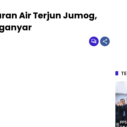
ran Air Terjun Jumog,
ganyar
T
PPS