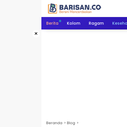
Langsung
ke
konten
Berita
Kolom
Ragam
Keseh
×
Beranda
Blog