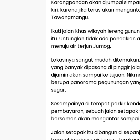
Karangpandan akan dijumpai simpan
kiri, karena jika terus akan mengan
Tawangmangu.
Ikuti jalan khas wilayah lereng gun
itu. Untunglah tidak ada pendakian
menuju air terjun Jumog.
Lokasinya sangat mudah ditemukan
yang banyak dipasang di pinggir ja
dijamin akan sampai ke tujuan. Nikm
berupa panorama pegunungan yang 
segar.
Sesampainya di tempat parkir kenda
pembayaran, sebuah jalan setapak 
bersemen akan mengantar sampai ai
Jalan setapak itu dibangun di sepan
tempat jatuhnya air terjun. Jarakny