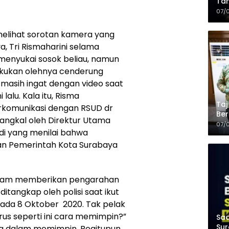
Tam
Kop
07/
i melihat sorotan kamera yang
, Tri Rismaharini selama
 menyukai sosok beliau, namun
lakukan olehnya cenderung
 masih ingat dengan video saat
 lalu. Kala itu, Risma
Taj
rkomunikasi dengan RSUD dr
Ber
angkal oleh Direktur Utama
Kel
07/
di yang menilai bahwa
an Pemerintah Kota Surabaya
 dalam memberikan pengarahan
itangkap oleh polisi saat ikut
pada 8 Oktober 2020. Tak pelak
us seperti ini cara memimpin?”
Saa
Sur
eda dalam memimpin. Begitupun