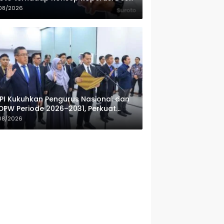
ah Putih
08/2026
PI Kukuhkan Pengurus Nasional dan
DPW Periode 2026–2031, Perkuat
fesionalisme Sektor Publik
08/2026