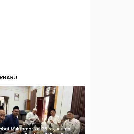
ERBARU
but Muktamar ke-35 NU, Alumni