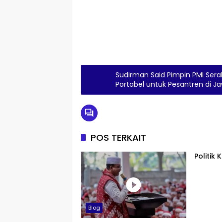
Sudirman Said Pimpin PMI Ser
Portabel untuk Pesantren di 
POS TERKAIT
Politik
Blog