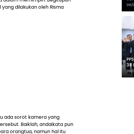
Mer
06/
 yang dilakukan oleh Risma
PPS
38 
Pro
05/
lu ada sorot kamera yang
rsebut. Baiklah, andaikata pun
ara orangtua, namun hal itu