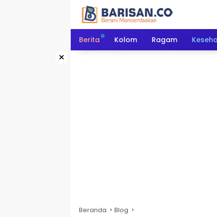
Langsung
ke
konten
Berita
Kolom
Ragam
Keseh
×
Beranda
Blog