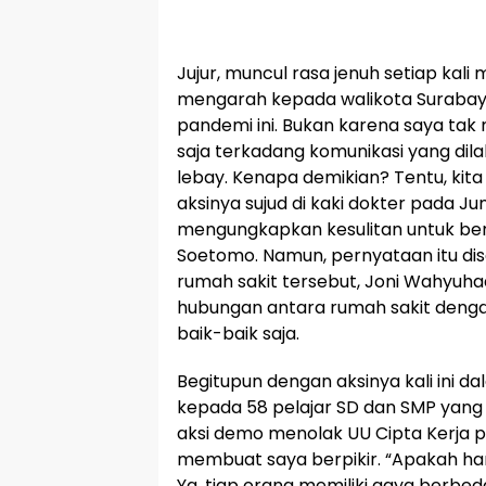
Jujur, muncul rasa jenuh setiap kal
mengarah kepada walikota Surabaya
pandemi ini. Bukan karena saya tak
saja terkadang komunikasi yang di
lebay. Kenapa demikian? Tentu, kita
aksinya sujud di kaki dokter pada Juni
mengungkapkan kesulitan untuk be
Soetomo. Namun, pernyataan itu dis
rumah sakit tersebut, Joni Wahyuha
hubungan antara rumah sakit deng
baik-baik saja.
Begitupun dengan aksinya kali ini
kepada 58 pelajar SD dan SMP yang d
aksi demo menolak UU Cipta Kerja 
membuat saya berpikir. “Apakah har
Ya, tiap orang memiliki gaya berb