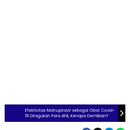
Efektivitas Molnupiravir sebagai Obat Covid-
19 Diragukan Para Ahli, Kenapa Demikian?