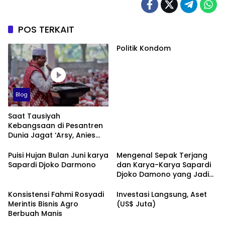
POS TERKAIT
Politik Kondom
Blog
Saat Tausiyah
Kebangsaan di Pesantren
Dunia Jagat ‘Arsy, Anies
Mendapat Jimat dan
Dukungan dari Abah Aos
Puisi Hujan Bulan Juni karya
Mengenal Sepak Terjang
Sapardi Djoko Darmono
dan Karya-Karya Sapardi
Djoko Damono yang Jadi
Google Doodle Hari Ini
Konsistensi Fahmi Rosyadi
Investasi Langsung, Aset
Merintis Bisnis Agro
(US$ Juta)
Berbuah Manis