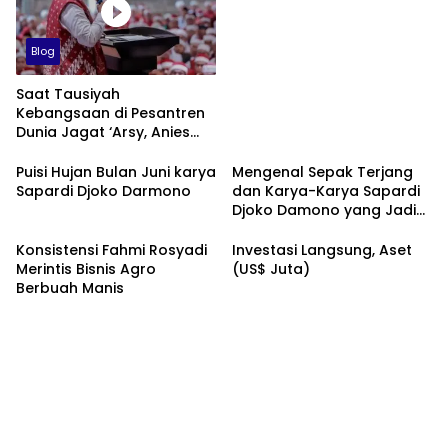
Blog
Saat Tausiyah
Kebangsaan di Pesantren
Dunia Jagat ‘Arsy, Anies
Mendapat Jimat dan
Dukungan dari Abah Aos
Puisi Hujan Bulan Juni karya
Mengenal Sepak Terjang
Sapardi Djoko Darmono
dan Karya-Karya Sapardi
Djoko Damono yang Jadi
Google Doodle Hari Ini
Konsistensi Fahmi Rosyadi
Investasi Langsung, Aset
Merintis Bisnis Agro
(US$ Juta)
Berbuah Manis