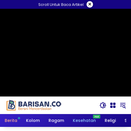
Langsung
×
Scroll Untuk Baca Artikel
ke
konten
Berita
Kolom
Ragam
Kesehatan
Religi
So