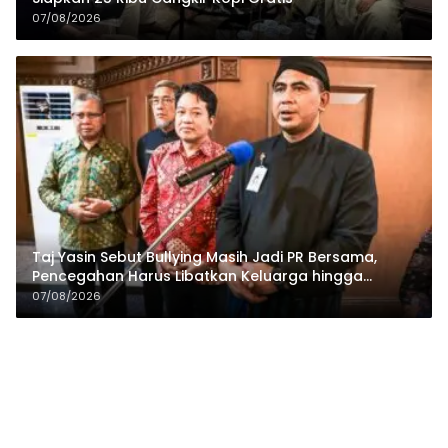
07/08/2026
Taj Yasin Sebut Bullying Masih Jadi PR Bersama,
Pencegahan Harus Libatkan Keluarga hingga
Pesantren
07/08/2026