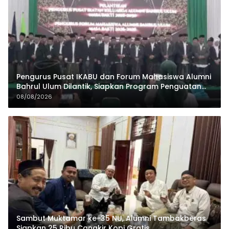
Pengurus Pusat IKABU dan Forum Mahasiswa Alumni
Bahrul Ulum Dilantik, Siapkan Program Penguatan
Organisasi dan Ekonomi
08/08/2026
Sambut Muktamar ke-35 NU, Alumni Tambakberas
Siapkan 25 Ribu Cangkir Kopi Gratis